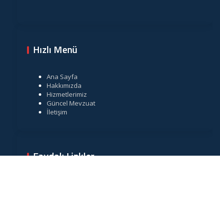
Hızlı Menü
Ana Sayfa
Hakkımızda
Hizmetlerimiz
Güncel Mevzuat
İletişim
Faydalı Linkler
Gelir İdaresi Başkanlığı
Resmi Gazete
TÜRMOB
Vergi Takvimi
Merkez Bankası Döviz Kurları