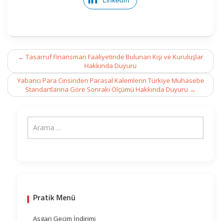
LinkedIn
Post
←
Tasarruf Finansman Faaliyetinde Bulunan Kişi ve Kuruluşlar
navigation
Hakkında Duyuru
Yabancı Para Cinsinden Parasal Kalemlerin Türkiye Muhasebe
Standartlarına Göre Sonraki Ölçümü Hakkında Duyuru
→
Pratik Menü
Asgari Geçim İndirimi