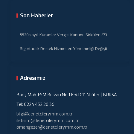
Son Haberler
5520 sayılı Kurumlar Vergisi Kanunu Sirküleri /73
Sigortacılık Destek Hizmetleri Yönetmeliği Değişti
Adresimiz
Barış Mah. FSM Bulvarı No:1 K:4 D:11 Nilüfer | BURSA
Tel: 0224 452 20 36
bilgi@denetcilerymm.com.tr
iletisim@denetcilerymm.com.tr
orhangezer@denetcilerymm.com.tr