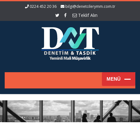
0224 452 20 36
bilgi@denetcilerymm.com.tr
Teklif Alın