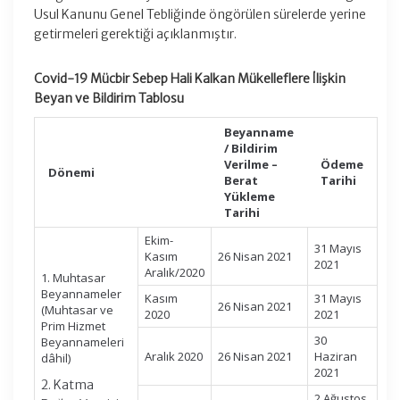
Usul Kanunu Genel Tebliğinde öngörülen sürelerde yerine
getirmeleri gerektiği açıklanmıştır.
Covid-19 Mücbir Sebep Hali Kalkan Mükelleflere İlişkin
Beyan ve Bildirim Tablosu
Beyanname
/ Bildirim
Verilme –
Ödeme
Dönemi
Berat
Tarihi
Yükleme
Tarihi
Ekim-
31 Mayıs
Kasım
26 Nisan 2021
2021
Aralık/2020
1. Muhtasar
Beyannameler
Kasım
31 Mayıs
26 Nisan 2021
(Muhtasar ve
2020
2021
Prim Hizmet
30
Beyannameleri
Aralık 2020
26 Nisan 2021
Haziran
dâhil)
2021
2. Katma
2 Ağustos