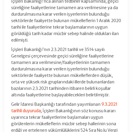
İçişleri Bakanlığı’nca alınan tedbirler kapsamında; geçici
süreliğine faaliyetlerine tamamen ara verilmesine ya da
durdurulmasına karar verilen işyerlerinin bulunduğu
sektörlerde faaliyette bulunan mükelleflerin 1 Aralık 2020
tarihi ile faaliyetlerine tekrar başlamalarının uygun
görüldüğü tarih kadar mücbir sebep halinde oldukları ilan
edilmişti.
İçişleri Bakanlığı’nın 2.3.2021 tarihli ve 3514 sayılı
Genelgesi çerçevesinde geçici süreliğine faaliyetlerine
tamamen ara verilmesine/faaliyetlerinin tamamen
durdurulmasına karar verilen işyerlerinin bulunduğu
sektörlerde faaliyette bulunan mükelleflerden düşük,
orta ve yüksek risk gruplarındaki illerde bulunanlardan
bazılarının 2.3.2021 tarihinden itibaren belirli koşullar
altında faaliyetlerine başlayabilecekleri belirtilmiştir.
Gelir İdaresi Başkanlığı tarafından yayımlanan
9.3.2021
tarihli duyuruda
; İçişleri Bakanlığının söz konusu kararı
uyarınca tekrar faaliyetlerine başlamaları uygun
görülenlerin mükelleflerin mücbir sebep hallerinin sona
erdiği ve ertelenen yükümlülüklerini 524 Sıra No.lu Vergi