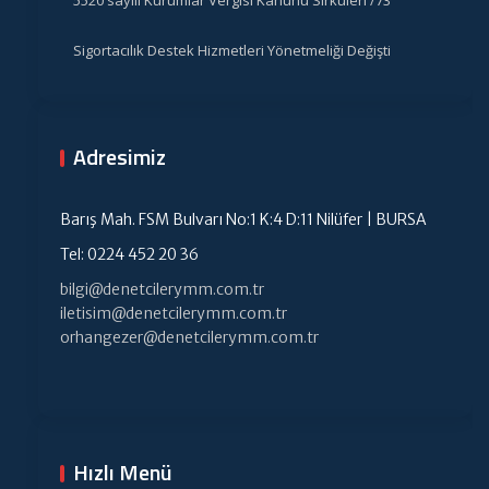
Sigortacılık Destek Hizmetleri Yönetmeliği Değişti
Adresimiz
Barış Mah. FSM Bulvarı No:1 K:4 D:11 Nilüfer | BURSA
Tel: 0224 452 20 36
bilgi@denetcilerymm.com.tr
iletisim@denetcilerymm.com.tr
orhangezer@denetcilerymm.com.tr
Hızlı Menü