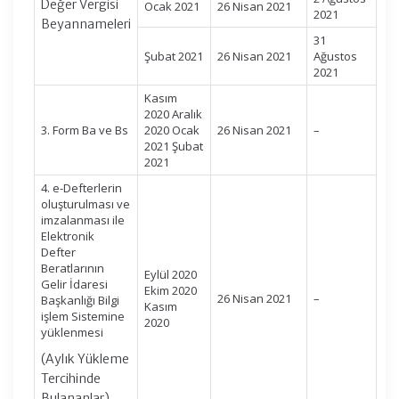
Değer Vergisi
Ocak 2021
26 Nisan 2021
2021
Beyannameleri
31
Şubat 2021
26 Nisan 2021
Ağustos
2021
Kasım
2020 Aralık
3. Form Ba ve Bs
2020 Ocak
26 Nisan 2021
–
2021 Şubat
2021
4. e-Defterlerin
oluşturulması ve
imzalanması ile
Elektronik
Defter
Beratlarının
Eylül 2020
Gelir İdaresi
Ekim 2020
26 Nisan 2021
–
Başkanlığı Bilgi
Kasım
işlem Sistemine
2020
yüklenmesi
(Aylık Yükleme
Tercihinde
Bulananlar)