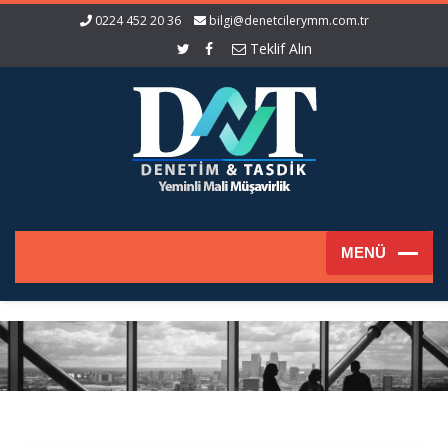
0224 452 20 36
bilgi@denetcilerymm.com.tr
Teklif Alın