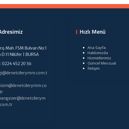
Adresimiz
Hızlı Menü
Ana Sayfa
rış Mah. FSM Bulvarı No:1
Hakkımızda
4 D:11 Nilüfer | BURSA
Hizmetlerimiz
Güncel Mevzuat
l: 0224 452 20 36
İletişim
lgi@denetcilerymm.com.t
etisim@denetcilerymm.co
tr
hangezer@denetcilerym
com.tr