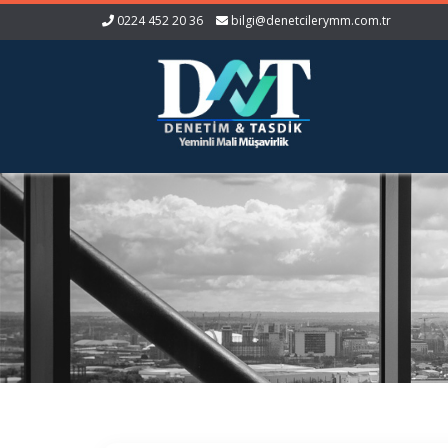
0224 452 20 36
bilgi@denetcilerymm.com.tr