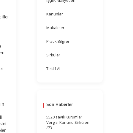
İşçilik Maliyetleri
Kanunlar
iller
Makaleler
Pratik Bilgiler
n
ren
Sirküler
bir
Teklif Al
k
Son Haberler
nın
5520 sayılı Kurumlar
i
Vergisi Kanunu Sirküleri
sini
/73
ler