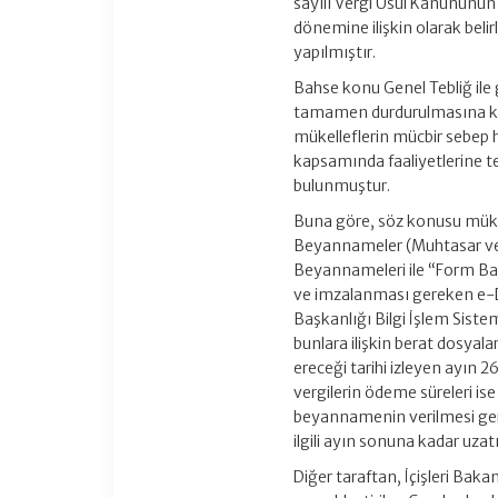
sayılı Vergi Usul Kanununu
dönemine ilişkin olarak bel
yapılmıştır.
Bahse konu Genel Tebliğ ile 
tamamen durdurulmasına kara
mükelleflerin mücbir sebep ha
kapsamında faaliyetlerine 
bulunmuştur.
Buna göre, söz konusu müke
Beyannameler (Muhtasar ve
Beyannameleri ile “Form Ba-
ve imzalanması gereken e-De
Başkanlığı Bilgi İşlem Siste
bunlara ilişkin berat dosyala
ereceği tarihi izleyen ayın
vergilerin ödeme süreleri 
beyannamenin verilmesi gerek
ilgili ayın sonuna kadar uzatı
Diğer taraftan, İçişleri Bakan