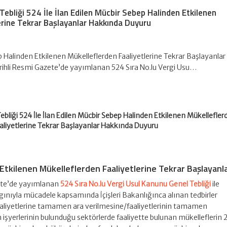
Tebliği 524 İle İlan Edilen Mücbir Sebep Halinden Etkilenen
erine Tekrar Başlayanlar Hakkında Duyuru
 Halinden Etkilenen Mükelleflerden Faaliyetlerine Tekrar Başlayanlar
rihli Resmi Gazete’de yayımlanan 524 Sıra No.lu Vergi Usu…
bliği 524 İle İlan Edilen Mücbir Sebep Halinden Etkilenen Mükellefler
aliyetlerine Tekrar Başlayanlar Hakkında Duyuru
Etkilenen Mükelleflerden Faaliyetlerine Tekrar Başlayanl
zete’de yayımlanan
524 Sıra No.lu Vergi Usul Kanunu Genel Tebliği
ile
ınıyla mücadele kapsamında İçişleri Bakanlığınca alınan tedbirler
 faaliyetlerine tamamen ara verilmesine/faaliyetlerinin tamamen
 işyerlerinin bulunduğu sektörlerde faaliyette bulunan mükelleflerin 