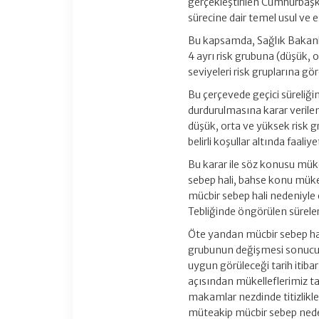
gerçekleştirilen Cumhurbaşk
sürecine dair temel usul ve e
Bu kapsamda, Sağlık Bakanlığ
4 ayrı risk grubuna (düşük, 
seviyeleri risk gruplarına gör
Bu çerçevede geçici süreliğ
durdurulmasına karar verilen
düşük, orta ve yüksek risk gr
belirli koşullar altında faali
Bu karar ile söz konusu mük
sebep hali, bahse konu mükel
mücbir sebep hali nedeniyle
Tebliğinde öngörülen sürele
Öte yandan mücbir sebep hali
grubunun değişmesi sonucund
uygun görüleceği tarih itib
açısından mükelleflerimiz tar
makamlar nezdinde titizlikle
müteakip mücbir sebep neden