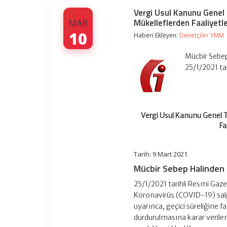
Vergi Usul Kanunu Genel 
Mükelleflerden Faaliyetl
MAR
10
Haberi Ekleyen:
Denetçiler YMM
Mücbir Sebep
25/1/2021 ta
Vergi Usul Kanunu Genel Te
Fa
Tarih: 9 Mart 2021
Mücbir Sebep Halinden 
25/1/2021 tarihli Resmi Ga
Koronavirüs (COVID-19) salg
uyarınca, geçici süreliğine
durdurulmasına karar verilen