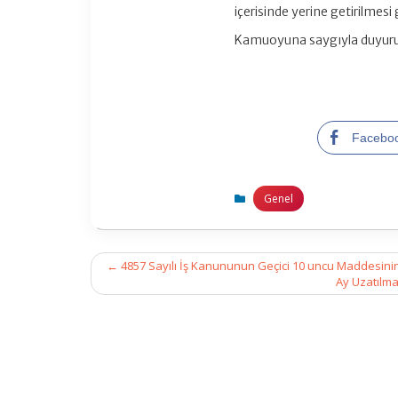
içerisinde yerine getirilmes
Kamuoyuna saygıyla duyuru
Facebo
Genel
Post
←
4857 Sayılı İş Kanununun Geçici 10 uncu Maddesinin Bi
navigation
Ay Uzatılma