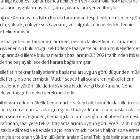
anlığı Kabinesi toplantısında belirlenen yeni kontrollü normalleşme
sasların uygulanmasına ilişkin açıklamalara yer verilmiştir.
ı ve Koronavirüs Bilim Kurulu tarafından tespit edilen kriterlere göre 
orta, yüksek, çok yüksek) ayrılmış ve salgınla mücadeledeki tedbir
e belirlenmiştir.
ine faaliyetlerine tamamen ara verilmesine/faaliyetlerinin tamamen
 işyerlerinin bulunduğu sektörlerde faaliyette bulunan mükelleflerde
uplarındaki illerde bulunanlardan bazılarının 2.3.2021 tarihinden itiba
yetlerine başlayabilecekleri karara bağlanmıştır.
elleflerin tekrar faaliyetlerine başlamaları uygun görüldüğünden müc
lefler için sona ermiştir. Mücbir sebep hali sona eren mükelleflerin,
 ertelenen yükümlülüklerini 524 Sıra No.lu Vergi Usul Kanunu Genel
rde yerine getirmeleri gerekmektedir.
 devam eden mükelleflerin mücbir sebep hali, bulundukları illerin ris
a ya da alınan kararlar gereğince faaliyetlerine tekrar başlamaları
arıyla sona ereceğinden, herhangi bir olumsuzluğa mahal verilmemesi
afından, faaliyete tekrar başlamalarının uygun görüleceği tarihin ilgil
 takip edilmesi ve kendileri açısından mücbir sebep halinin sona erme
iyle ertelenen yükümlülüklerin anılan Genel Tebliğde belirlenen süre