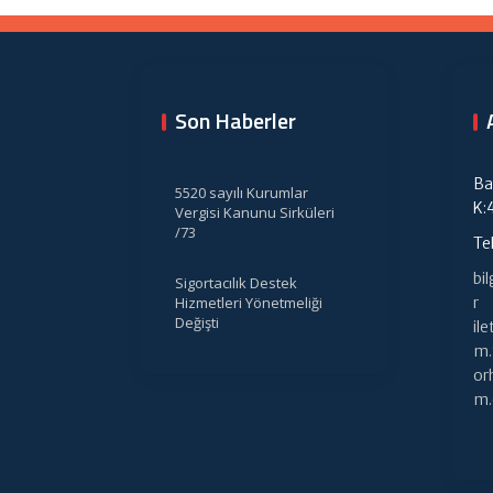
Son Haberler
Ba
5520 sayılı Kurumlar
K:
Vergisi Kanunu Sirküleri
/73
Te
bi
Sigortacılık Destek
Hizmetleri Yönetmeliği
r
Değişti
il
m.
or
m.