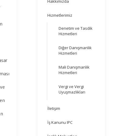
Hakkımızda
r
Hizmetlerimiz
in
Denetim ve Tasdik
Hizmetleri
Diğer Danışmanlık
Hizmetleri
asar
Mali Danışmanlık
Hizmetleri
lması
Vergi ve Vergi
 ve
Uyuşmazlıkları
den
İletişim
en
İş Kanunu IPC