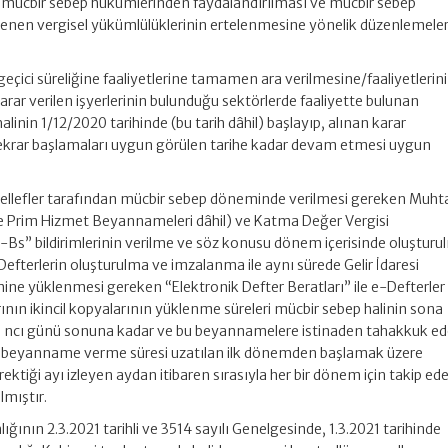
n mücbir sebep hükümlerinden faydalandırılması ve mücbir sebep
irlenen vergisel yükümlülüklerinin ertelenmesine yönelik düzenlemele
geçici süreliğine faaliyetlerine tamamen ara verilmesine/faaliyetlerin
r verilen işyerlerinin bulunduğu sektörlerde faaliyette bulunan
linin 1/12/2020 tarihinde (bu tarih dâhil) başlayıp, alınan karar
tekrar başlamaları uygun görülen tarihe kadar devam etmesi uygun
llefler tarafından mücbir sebep döneminde verilmesi gereken Muht
 Prim Hizmet Beyannameleri dâhil) ve Katma Değer Vergisi
Bs” bildirimlerinin verilme ve söz konusu dönem içerisinde oluşturu
fterlerin oluşturulma ve imzalanma ile aynı sürede Gelir İdaresi
mine yüklenmesi gereken “Elektronik Defter Beratları” ile e-Defterler
rının ikincil kopyalarının yüklenme süreleri mücbir sebep halinin sona
 26 ncı günü sonuna kadar ve bu beyannamelere istinaden tahakkuk e
ise beyanname verme süresi uzatılan ilk dönemden başlamak üzere
tiği ayı izleyen aydan itibaren sırasıyla her bir dönem için takip ed
lmıştır.
lığının 2.3.2021 tarihli ve 3514 sayılı Genelgesinde, 1.3.2021 tarihinde