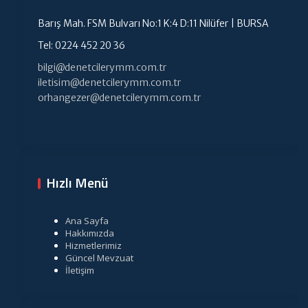
Barış Mah. FSM Bulvarı No:1 K:4 D:11 Nilüfer | BURSA
Tel: 0224 452 20 36
bilgi@denetcilerymm.com.tr
iletisim@denetcilerymm.com.tr
orhangezer@denetcilerymm.com.tr
Hızlı Menü
Ana Sayfa
Hakkımızda
Hizmetlerimiz
Güncel Mevzuat
İletişim