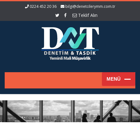
0224 452 20 36
bilgi@denetcilerymm.com.tr
Teklif Alın