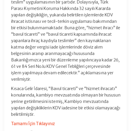
teslim” uygulamasının bir şartıdır. Dolayısıyla, Türk
Parası Kıymetini Koruma Hakkında 32 sayılı Kararda
yapılan değişikliğin, yukarıda belirtilen işlemlerde KDV
ihracat istisnası ve tecil-terkin uygulaması bakımından
bir etkisi bulunmamaktadır. Buna göre, “hizmet ihracı” ile
“bavul ticareti” ve “bavul ticareti kapsamında ihracat
yapanlara ihraç kaydıyla teslimler” den kaynaklanan
katma değer vergisi iade işlemlerinde döviz alım
belgesinin aranıp aranmayacağı hususunda
Bakanlığımızca yeni bir düzenleme yapılıncaya kadar 26,
61 ve 84 Seri No.lu KDV Genel Tebliğleri çerçevesinde
işlem yapılmaya devam edilecektir.” açıklamasına yer
verilmiştir.
Kısaca Gelir İdaresi; “Bavul ticareti” ve “hizmet ihracatı”
konularında, kambiyo mevzuatında olmayan bir hususun
yerine getirilmesini istemiş, Kambiyo mevzuatında
yapılan değişikliklerin KDV iadesine bir etkisi olamayacağı
belirtilmiştir.
Tamamı İçin Tıklayınız