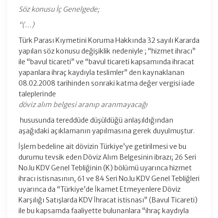
Söz konusu İç Genelgede;
“(…)
Türk Parası Kıymetini Koruma Hakkında 32 sayılı Kararda
yapılan söz konusu değişiklik nedeniyle ; “hizmet ihracı”
ile “bavul ticareti” ve “bavul ticareti kapsamında ihracat
yapanlara ihraç kaydıyla teslimler” den kaynaklanan
08.02.2008 tarihinden sonraki katma değer vergisi iade
taleplerinde
döviz alım belgesi aranıp aranmayacağı
hususunda tereddüde düşüldüğü anlaşıldığından
aşağıdaki açıklamanın yapılmasına gerek duyulmuştur.
İşlem bedeline ait dövizin Türkiye’ye getirilmesi ve bu
durumu tevsik eden Döviz Alım Belgesinin ibrazı; 26 Seri
No.lu KDV Genel Tebliğinin (K) bölümü uyarınca hizmet
ihracı istisnasının, 61 ve 84 Seri No.lu KDV Genel Tebliğleri
uyarınca da “Türkiye’de İkamet Etmeyenlere Döviz
Karşılığı Satışlarda KDV İhracat istisnası” (Bavul Ticareti)
ile bu kapsamda faaliyette bulunanlara “ihraç kaydıyla