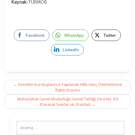
Kaynak:
TÜRMOB
Facebook
WhatsApp
Twitter
LinkedIn
Post
←
Denetim Kuruluşlarınca Yapılacak Yıllık Harç Ödemelerine
navigation
İlişkin Duyuru
Muhasebat Genel Müdürlüğü Genel Tebliği (Sıra No: 67)
(Parasal Sınırlar ve Oranlar)
→