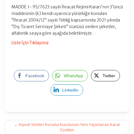
MADDE 1- 95/7623 sayılı İhracat Rejimi Kararı’nın 3’üncü
maddesinin (k) bendi uyarınca yürürlüğe konulan
“İhracat 2004/12” sayılı Tebliğ kapsamında 2021 yılında
“Dış Ticaret Sermaye Şirketi” statüsü verilen şirketler,
alfabetik sıraya göre aşağıda belirtilmiştir.
Liste İçin Tıklayınız
Facebook
WhatsApp
Twitter
LinkedIn
Post
←
Kişisel Verileri Koruma Kurulunun Yeni Yayınlanan Karar
navigation
Özetleri