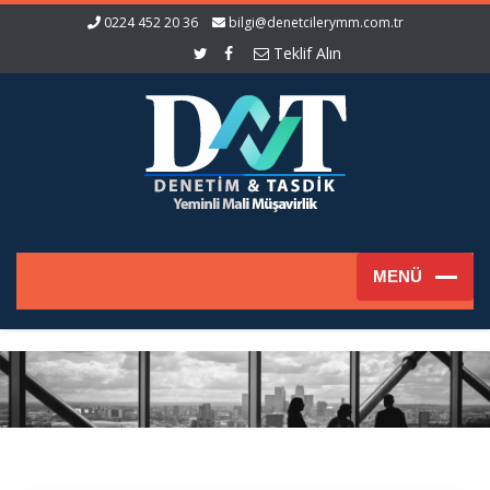
0224 452 20 36
bilgi@denetcilerymm.com.tr
Teklif Alın