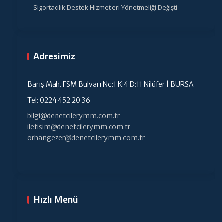
Sigortacılık Destek Hizmetleri Yönetmeliği Değişti
Adresimiz
Barış Mah. FSM Bulvarı No:1 K:4 D:11 Nilüfer | BURSA
Tel: 0224 452 20 36
bilgi@denetcilerymm.com.tr
iletisim@denetcilerymm.com.tr
orhangezer@denetcilerymm.com.tr
Hızlı Menü