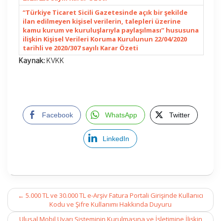
“Türkiye Ticaret Sicili Gazetesinde açık bir şekilde
ilan edilmeyen kişisel verilerin, talepleri üzerine
kamu kurum ve kuruluşlarıyla paylaşılması” hususuna
ilişkin Kişisel Verileri Koruma Kurulunun 22/04/2020
tarihli ve 2020/307 sayılı Karar Özeti
Kaynak:
KVKK
Facebook
WhatsApp
Twitter
LinkedIn
Post
←
5.000 TL ve 30.000 TL e-Arşiv Fatura Portali Girişinde Kullanıcı
navigation
Kodu ve Şifre Kullanımı Hakkında Duyuru
Ulusal Mobil Uyarı Sisteminin Kurulmasına ve İşletimine İlişkin