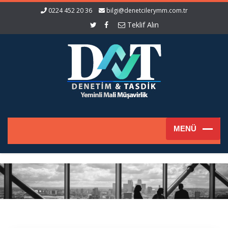
0224 452 20 36
bilgi@denetcilerymm.com.tr
Teklif Alın