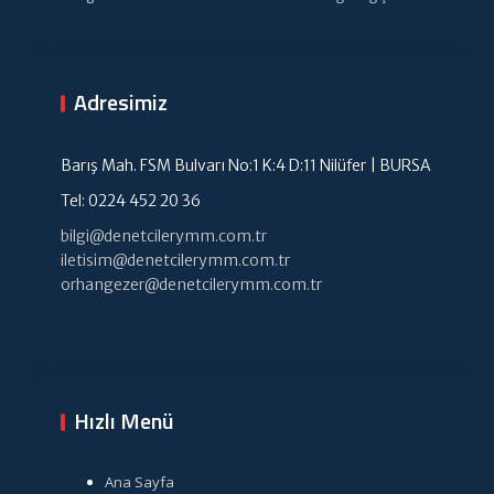
Adresimiz
Barış Mah. FSM Bulvarı No:1 K:4 D:11 Nilüfer | BURSA
Tel: 0224 452 20 36
bilgi@denetcilerymm.com.tr
iletisim@denetcilerymm.com.tr
orhangezer@denetcilerymm.com.tr
Hızlı Menü
Ana Sayfa