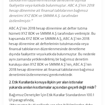
tablolarının düzenlenmesinde denetleme dışında
faaliyette veya katkıda bulunmuştur. ABC A.Ş’nin 2018
hesap dönemine ait finansal tablolarının bağımsız
denetimi XYZ BDK ve SMMM A.Ş. tarafından
üstlenilmiştir.”
ABC A.Ş’nin 2018 hesap dönemine ait defter tutma
hizmeti XYZ BDK ve SMMM A.Ş tarafından verilmiştir. Bu
kapsamda XYZ BDK ve SMMM A.Ş, ABC A.Ş’nin 2018
hesap dönemine ait defterlerinin tutulmasında veya
finansal tablolarının düzenlenmesinde denetleme
dışında faaliyette veya katkıda bulunmuştur. Bu nedenle
aynı zamanda yetkilendirilmiş bir bağımsız denetim
kuruluşu olan XYZ BDK ve SMMM A.Ş’nin, ABC A.Ş’nin
2018 hesap dönemine ait finansal tablolarının bağımsız
denetimini üstlenmemesi gerekmektedir.
2. Etik Kurallarda konuya ilişkin yer alan istisnalar
yukarıda anılan kısıtlamalar açısından geçerli değil midir?
Bağımsız Denetçiler İçin Etik Kurallar Standardının 100.1
U1 paragrafında;