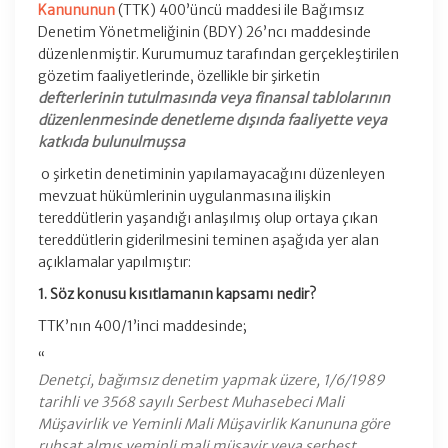
Kanununun
(TTK) 400’üncü maddesi ile Bağımsız
Denetim Yönetmeliğinin (BDY) 26’ncı maddesinde
düzenlenmiştir. Kurumumuz tarafından gerçekleştirilen
gözetim faaliyetlerinde, özellikle bir şirketin
defterlerinin tutulmasında veya finansal tablolarının
düzenlenmesinde denetleme dışında faaliyette veya
katkıda bulunulmuşsa
o şirketin denetiminin yapılamayacağını düzenleyen
mevzuat hükümlerinin uygulanmasına ilişkin
tereddütlerin yaşandığı anlaşılmış olup ortaya çıkan
tereddütlerin giderilmesini teminen aşağıda yer alan
açıklamalar yapılmıştır:
1. Söz konusu kısıtlamanın kapsamı nedir?
TTK’nın 400/1’inci maddesinde;
“
Denetçi, bağımsız denetim yapmak üzere, 1/6/1989
tarihli ve 3568 sayılı Serbest Muhasebeci Mali
Müşavirlik ve Yeminli Mali Müşavirlik Kanununa göre
ruhsat almış yeminli mali müşavir veya serbest