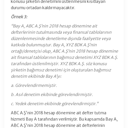
konusu şirketin denetimini üstlenmesini kısıtlayan
durumu ortadan kaldırmayacaktır.
Örnek 3:
“Bay A, ABC A.Ş’nin 2018 hesap dönemine ait
defterlerinin tutulmasında veya finansal tablolarının
düzenlenmesinde denetleme dışında faaliyette veya
katkıda bulunmuştur. Bay A, XYZ BDK A.Ş’nin
ortağı/denetçisi olup, ABC A.Ş’nin 2018 hesap dönemine
ait finansal tablolarının bağımsız denetimi XYZ BDK A.Ş.
tarafından üstlenilmiştir. XYZ BDK A.Ş. söz konusu
şirketin bağımsız denetimi için oluşturulan bağımsız
denetim ekibinde Bay A’yı:
a. Görevlendirmemiştir.
b. Asıl denetim ekibinde görevlendirmiştir.
c. Yedek denetim ekibinde görevlendirmiştir.”
ABC A.Ş’nin 2018 hesap dönemine ait defter tutma
hizmeti Bay A tarafından verilmiştir. Bu kapsamda Bay A,
ABC A.Ş’nin 2018 hesap dönemine ait defterlerinin