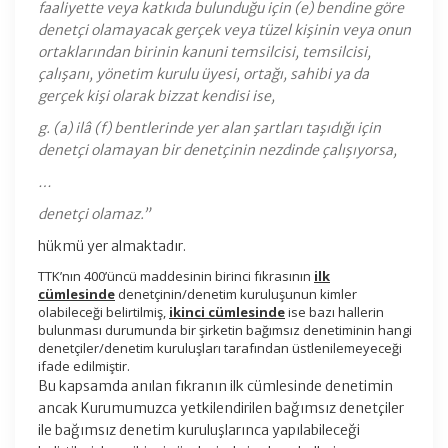
faaliyette veya katkıda bulunduğu için (e) bendine göre
denetçi olamayacak gerçek veya tüzel kişinin veya onun
ortaklarından birinin kanuni temsilcisi, temsilcisi,
çalışanı, yönetim kurulu üyesi, ortağı, sahibi ya da
gerçek kişi olarak bizzat kendisi ise,
g. (a) ilâ (f) bentlerinde yer alan şartları taşıdığı için
denetçi olamayan bir denetçinin nezdinde çalışıyorsa,
…
denetçi olamaz.”
hükmü yer almaktadır.
TTK’nın 400’üncü maddesinin birinci fıkrasının
ilk
cümlesinde
denetçinin/denetim kuruluşunun kimler
olabileceği belirtilmiş,
ikinci cümlesinde
ise bazı hallerin
bulunması durumunda bir şirketin bağımsız denetiminin hangi
denetçiler/denetim kuruluşları tarafından üstlenilemeyeceği
ifade edilmiştir.
Bu kapsamda anılan fıkranın ilk cümlesinde denetimin
ancak Kurumumuzca yetkilendirilen bağımsız denetçiler
ile bağımsız denetim kuruluşlarınca yapılabileceği