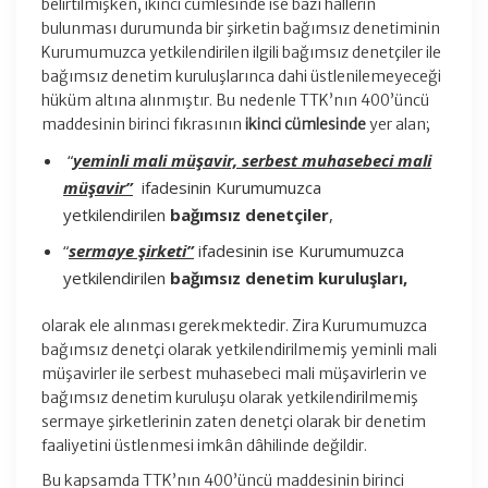
belirtilmişken, ikinci cümlesinde ise bazı hallerin
bulunması durumunda bir şirketin bağımsız denetiminin
Kurumumuzca yetkilendirilen ilgili bağımsız denetçiler ile
bağımsız denetim kuruluşlarınca dahi üstlenilemeyeceği
hüküm altına alınmıştır. Bu nedenle TTK’nın 400’üncü
maddesinin birinci fıkrasının
ikinci cümlesinde
yer alan;
“
yeminli mali müşavir, serbest muhasebeci mali
müşavir”
ifadesinin Kurumumuzca
yetkilendirilen
bağımsız denetçiler
,
“
sermaye şirketi”
ifadesinin ise Kurumumuzca
yetkilendirilen
bağımsız denetim kuruluşları,
olarak ele alınması gerekmektedir. Zira Kurumumuzca
bağımsız denetçi olarak yetkilendirilmemiş yeminli mali
müşavirler ile serbest muhasebeci mali müşavirlerin ve
bağımsız denetim kuruluşu olarak yetkilendirilmemiş
sermaye şirketlerinin zaten denetçi olarak bir denetim
faaliyetini üstlenmesi imkân dâhilinde değildir.
Bu kapsamda TTK’nın 400’üncü maddesinin birinci