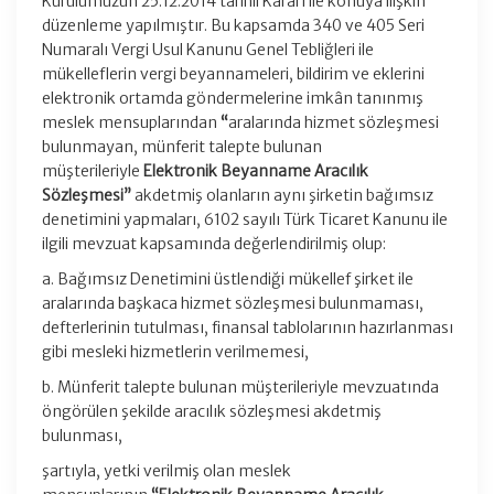
Kurulumuzun 25.12.2014 tarihli Kararı ile konuya ilişkin
düzenleme yapılmıştır. Bu kapsamda 340 ve 405 Seri
Numaralı Vergi Usul Kanunu Genel Tebliğleri ile
mükelleflerin vergi beyannameleri, bildirim ve eklerini
elektronik ortamda göndermelerine imkân tanınmış
meslek mensuplarından
“
aralarında hizmet sözleşmesi
bulunmayan, münferit talepte bulunan
müşterileriyle
Elektronik Beyanname Aracılık
Sözleşmesi”
akdetmiş olanların aynı şirketin bağımsız
denetimini yapmaları, 6102 sayılı Türk Ticaret Kanunu ile
ilgili mevzuat kapsamında değerlendirilmiş olup:
a. Bağımsız Denetimini üstlendiği mükellef şirket ile
aralarında başkaca hizmet sözleşmesi bulunmaması,
defterlerinin tutulması, finansal tablolarının hazırlanması
gibi mesleki hizmetlerin verilmemesi,
b. Münferit talepte bulunan müşterileriyle mevzuatında
öngörülen şekilde aracılık sözleşmesi akdetmiş
bulunması,
şartıyla, yetki verilmiş olan meslek