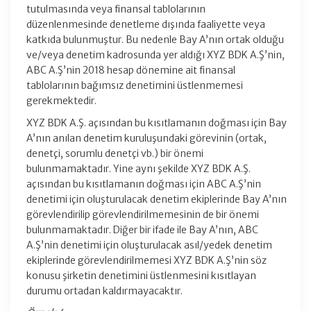
tutulmasında veya finansal tablolarının
düzenlenmesinde denetleme dışında faaliyette veya
katkıda bulunmuştur. Bu nedenle Bay A’nın ortak olduğu
ve/veya denetim kadrosunda yer aldığı XYZ BDK A.Ş’nin,
ABC A.Ş’nin 2018 hesap dönemine ait finansal
tablolarının bağımsız denetimini üstlenmemesi
gerekmektedir.
XYZ BDK A.Ş. açısından bu kısıtlamanın doğması için Bay
A’nın anılan denetim kuruluşundaki görevinin (ortak,
denetçi, sorumlu denetçi vb.) bir önemi
bulunmamaktadır. Yine aynı şekilde XYZ BDK A.Ş.
açısından bu kısıtlamanın doğması için ABC A.Ş’nin
denetimi için oluşturulacak denetim ekiplerinde Bay A’nın
görevlendirilip görevlendirilmemesinin de bir önemi
bulunmamaktadır. Diğer bir ifade ile Bay A’nın, ABC
A.Ş’nin denetimi için oluşturulacak asıl/yedek denetim
ekiplerinde görevlendirilmemesi XYZ BDK A.Ş’nin söz
konusu şirketin denetimini üstlenmesini kısıtlayan
durumu ortadan kaldırmayacaktır.