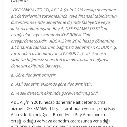
Örnek 4:
“DEF SMMM LTD ŞTİ, ABC A.Ş’nin 2018 hesap dönemine
ait defterlerinin tutulmasında veya finansal tablolarının
düzenlenmesinde denetleme dışında faaliyette veya
katkıda bulunmuştur. Bay A, DEF SMMM LTD ŞTİ’nin
ortağı olup, aynı zamanda XYZ BDK A.Ş’nin
ortağı/denetçisidir. ABC A.Ş’nin 2018 hesap dönemine
ait finansal tablolarının bağımsız denetimi XYZ BDK A.Ş.
tarafından üstlenilmiştir. XYZ BDK A.Ş. söz konusu
şirketin bağımsız denetimi için oluşturulan bağımsız
denetim ekibinde Bay A’yı:
a. Görevlendirmemiştir.
b. Asıl denetim ekibinde görevlendirmiştir.
c. Yedek denetim ekibinde görevlendirmiştir.”
ABC A.Ş’nin 2018 hesap dönemine ait defter tutma
hizmeti DEF SMMM LTD ŞTİ. tarafından verilmiş olup Bay
A bu şirketin ortağıdır. Bu nedenle Bay A’nın ayrıca
ortağı olduğu ve/veya denetim kadrosunda yer aldığı