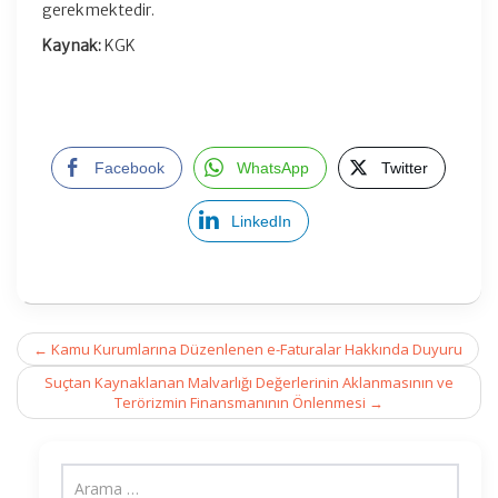
gerekmektedir.
Kaynak:
KGK
Facebook
WhatsApp
Twitter
LinkedIn
Post
←
Kamu Kurumlarına Düzenlenen e-Faturalar Hakkında Duyuru
navigation
Suçtan Kaynaklanan Malvarlığı Değerlerinin Aklanmasının ve
Terörizmin Finansmanının Önlenmesi
→