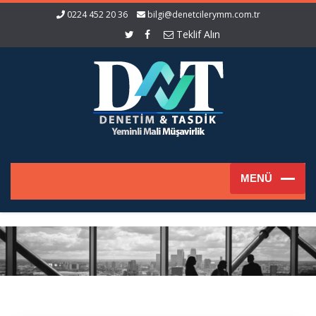
0224 452 20 36
bilgi@denetcilerymm.com.tr
Teklif Alın