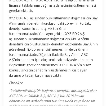
XYZ BDK A.Ş’nin, ABC A.Ş’nin 2018 hesap dönemine ait
finansal tablolarının bağımsız denetimini üstlenmemesi
gerekmektedir.
XYZ BDK A.Ş. açısından bu kısıtlamanın doğması için Bay
A’nın anılan denetim kuruluşundaki görevinin (ortak,
denetçi, sorumlu denetçi vb.) bir önemi
bulunmamaktadır. Yine aynı şekilde XYZ BDK A.Ş.
açısından bu kısıtlamanın doğması için ABC A.Ş’nin
denetimi için oluşturulacak denetim ekiplerinde Bay A’nın
görevlendirilip görevlendirilmemesinin de bir önemi
bulunmamaktadır. Diğer bir ifade ile Bay A’nın, ABC
A.Ş’nin denetimi için oluşturulacak asıl/yedek denetim
ekiplerinde görevlendirilmemesi XYZ BDK A.Ş’nin söz
konusu şirketin denetimini üstlenmesini kısıtlayan
durumu ortadan kaldırmayacaktır.
Örnek 5:
“Yetkilendirilmiş bir bağımsız denetim kuruluşu da olan
XYZ BDK ve SMMM A.Ş, ABC A.Ş’nin 2018 hesap
dönemine ait defterlerinin tutulmasında veya finansal