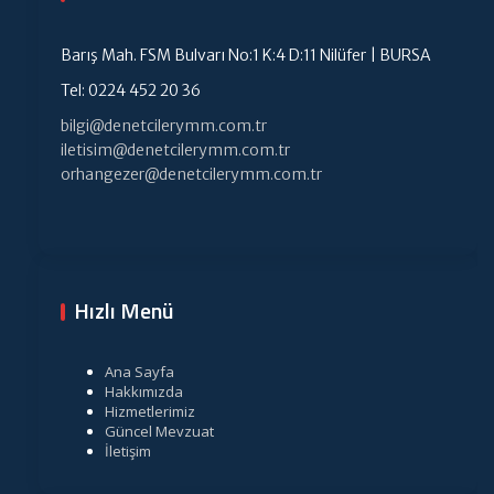
Barış Mah. FSM Bulvarı No:1 K:4 D:11 Nilüfer | BURSA
Tel: 0224 452 20 36
bilgi@denetcilerymm.com.tr
iletisim@denetcilerymm.com.tr
orhangezer@denetcilerymm.com.tr
Hızlı Menü
Ana Sayfa
Hakkımızda
Hizmetlerimiz
Güncel Mevzuat
İletişim