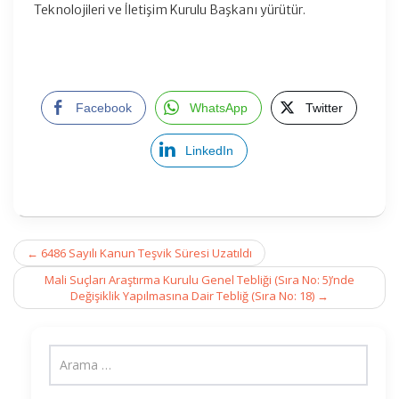
Teknolojileri ve İletişim Kurulu Başkanı yürütür.
Facebook
WhatsApp
Twitter
LinkedIn
Post
←
6486 Sayılı Kanun Teşvik Süresi Uzatıldı
navigation
Mali Suçları Araştırma Kurulu Genel Tebliği (Sıra No: 5)’nde
Değişiklik Yapılmasına Dair Tebliğ (Sıra No: 18)
→