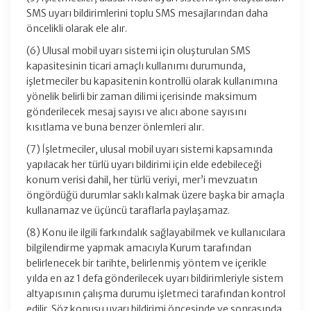
SMS uyarı bildirimlerini toplu SMS mesajlarından daha
öncelikli olarak ele alır.
(6) Ulusal mobil uyarı sistemi için oluşturulan SMS
kapasitesinin ticari amaçlı kullanımı durumunda,
işletmeciler bu kapasitenin kontrollü olarak kullanımına
yönelik belirli bir zaman dilimi içerisinde maksimum
gönderilecek mesaj sayısı ve alıcı abone sayısını
kısıtlama ve buna benzer önlemleri alır.
(7) İşletmeciler, ulusal mobil uyarı sistemi kapsamında
yapılacak her türlü uyarı bildirimi için elde edebileceği
konum verisi dahil, her türlü veriyi, mer’i mevzuatın
öngördüğü durumlar saklı kalmak üzere başka bir amaçla
kullanamaz ve üçüncü taraflarla paylaşamaz.
(8) Konu ile ilgili farkındalık sağlayabilmek ve kullanıcılara
bilgilendirme yapmak amacıyla Kurum tarafından
belirlenecek bir tarihte, belirlenmiş yöntem ve içerikle
yılda en az 1 defa gönderilecek uyarı bildirimleriyle sistem
altyapısının çalışma durumu işletmeci tarafından kontrol
edilir. Söz konusu uyarı bildirimi öncesinde ve sonrasında