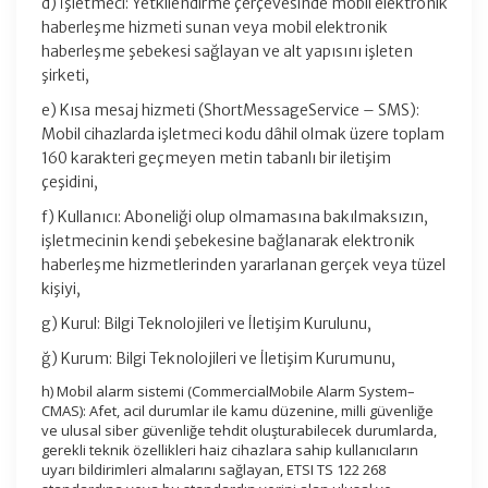
d) İşletmeci: Yetkilendirme çerçevesinde mobil elektronik
haberleşme hizmeti sunan veya mobil elektronik
haberleşme şebekesi sağlayan ve alt yapısını işleten
şirketi,
e) Kısa mesaj hizmeti (ShortMessageService – SMS):
Mobil cihazlarda işletmeci kodu dâhil olmak üzere toplam
160 karakteri geçmeyen metin tabanlı bir iletişim
çeşidini,
f) Kullanıcı: Aboneliği olup olmamasına bakılmaksızın,
işletmecinin kendi şebekesine bağlanarak elektronik
haberleşme hizmetlerinden yararlanan gerçek veya tüzel
kişiyi,
g) Kurul: Bilgi Teknolojileri ve İletişim Kurulunu,
ğ) Kurum: Bilgi Teknolojileri ve İletişim Kurumunu,
h) Mobil alarm sistemi (CommercialMobile Alarm System–
CMAS): Afet, acil durumlar ile kamu düzenine, milli güvenliğe
ve ulusal siber güvenliğe tehdit oluşturabilecek durumlarda,
gerekli teknik özellikleri haiz cihazlara sahip kullanıcıların
uyarı bildirimleri almalarını sağlayan, ETSI TS 122 268