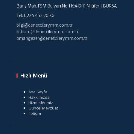
Barış Mah. FSM Bulvarı No:1 K:4 D:11 Nilüfer | BURSA
Tel: 0224 452 20 36
bilgi@denetcilerymm.com.tr
iletisim@denetcilerymm.com.tr
orhangezer@denetcilerymm.com.tr
Hızlı Menü
Ana Sayfa
Hakkımızda
Hizmetlerimiz
Güncel Mevzuat
İletişim