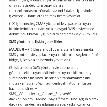
aracılığıyla gönderilen uyarı bildirimlerini, uyarı bildirimi
onay sürecindeki tüm onay işlemlerinin
tamamlanmasını müteakip azami 5 dakika içerisinde
işleyerek kullanıcılara iletilmek üzere yayımlar.
(10) İşletmeciler, CMAS yöntemi ile yapacakları uyarı
bildirimlerini her takvim yılı için asgari %95 seviyesinde
dokuzuncu fıkraya uygun olarak sağlamakla yükümlüdür.
SMS yöntemine ilişkin gereklilikler
MADDE 8 –
(1) Ulusal mobil uyarı sistemi kapsamında
SMS yöntemiyle yapılacak uyarı bildirimleri seçilen coğrafi
bölge, il, ilçe ve alan bazında yayımlanır.
(2) İşletmeciler SMS yöntemiyle abonelerine
gönderecekleri uyarı bildirimlerini, uyarı bildirimi onay
sürecindeki tüm onay işlemlerinin tamamlanmasını
müteakip “Süre=SMS_Gönderilecek_Abone_Listesi
hazırlama süresi +
SMS_Gönderilecek_Abone_Sayısı*60
dakika/Toplam_Abone_Sayısı” formülüne uygun olarak
dakika cinsinden hesaplanan sürede, yetkili kullanıcı