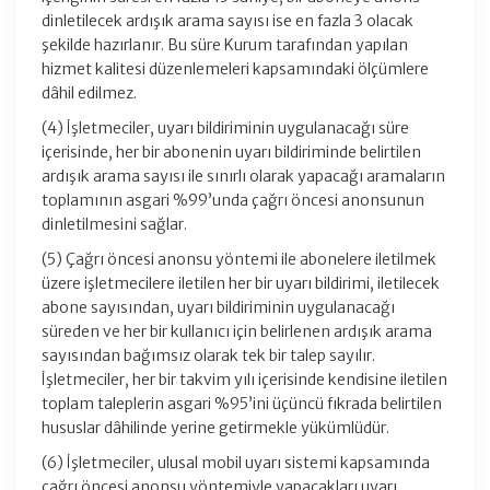
dinletilecek ardışık arama sayısı ise en fazla 3 olacak
şekilde hazırlanır. Bu süre Kurum tarafından yapılan
hizmet kalitesi düzenlemeleri kapsamındaki ölçümlere
dâhil edilmez.
(4) İşletmeciler, uyarı bildiriminin uygulanacağı süre
içerisinde, her bir abonenin uyarı bildiriminde belirtilen
ardışık arama sayısı ile sınırlı olarak yapacağı aramaların
toplamının asgari %99’unda çağrı öncesi anonsunun
dinletilmesini sağlar.
(5) Çağrı öncesi anonsu yöntemi ile abonelere iletilmek
üzere işletmecilere iletilen her bir uyarı bildirimi, iletilecek
abone sayısından, uyarı bildiriminin uygulanacağı
süreden ve her bir kullanıcı için belirlenen ardışık arama
sayısından bağımsız olarak tek bir talep sayılır.
İşletmeciler, her bir takvim yılı içerisinde kendisine iletilen
toplam taleplerin asgari %95’ini üçüncü fıkrada belirtilen
hususlar dâhilinde yerine getirmekle yükümlüdür.
(6) İşletmeciler, ulusal mobil uyarı sistemi kapsamında
çağrı öncesi anonsu yöntemiyle yapacakları uyarı