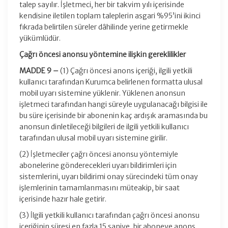
talep sayılır. İşletmeci, her bir takvim yılı içerisinde
kendisine iletilen toplam taleplerin asgari %95’ini ikinci
fıkrada belirtilen süreler dâhilinde yerine getirmekle
yükümlüdür.
Çağrı öncesi anonsu yöntemine ilişkin gereklilikler
MADDE 9 –
(1) Çağrı öncesi anons içeriği, ilgili yetkili
kullanıcı tarafından Kurumca belirlenen formatta ulusal
mobil uyarı sistemine yüklenir. Yüklenen anonsun
işletmeci tarafından hangi süreyle uygulanacağı bilgisi ile
bu süre içerisinde bir abonenin kaç ardışık aramasında bu
anonsun dinletileceği bilgileri de ilgili yetkili kullanıcı
tarafından ulusal mobil uyarı sistemine girilir.
(2) İşletmeciler çağrı öncesi anonsu yöntemiyle
abonelerine gönderecekleri uyarı bildirimleri için
sistemlerini, uyarı bildirimi onay sürecindeki tüm onay
işlemlerinin tamamlanmasını müteakip, bir saat
içerisinde hazır hale getirir.
(3) İlgili yetkili kullanıcı tarafından çağrı öncesi anonsu
içeriğinin süresi en fazla 15 saniye, bir aboneye anons