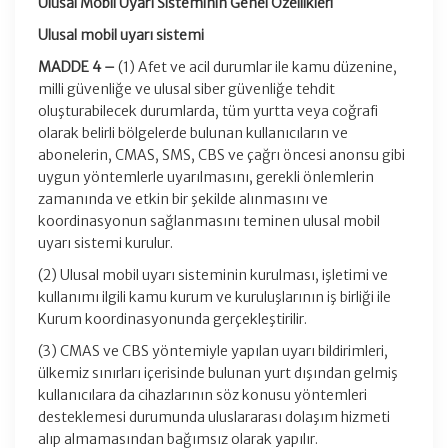
Ulusal Mobil Uyarı Sisteminin Genel Özellikleri
Ulusal mobil uyarı sistemi
MADDE 4 –
(1) Afet ve acil durumlar ile kamu düzenine,
milli güvenliğe ve ulusal siber güvenliğe tehdit
oluşturabilecek durumlarda, tüm yurtta veya coğrafi
olarak belirli bölgelerde bulunan kullanıcıların ve
abonelerin, CMAS, SMS, CBS ve çağrı öncesi anonsu gibi
uygun yöntemlerle uyarılmasını, gerekli önlemlerin
zamanında ve etkin bir şekilde alınmasını ve
koordinasyonun sağlanmasını teminen ulusal mobil
uyarı sistemi kurulur.
(2) Ulusal mobil uyarı sisteminin kurulması, işletimi ve
kullanımı ilgili kamu kurum ve kuruluşlarının iş birliği ile
Kurum koordinasyonunda gerçekleştirilir.
(3) CMAS ve CBS yöntemiyle yapılan uyarı bildirimleri,
ülkemiz sınırları içerisinde bulunan yurt dışından gelmiş
kullanıcılara da cihazlarının söz konusu yöntemleri
desteklemesi durumunda uluslararası dolaşım hizmeti
alıp almamasından bağımsız olarak yapılır.