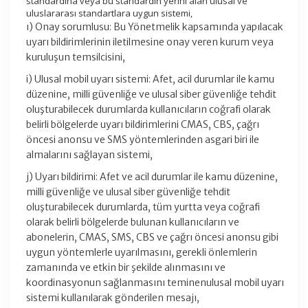
standardına veya bu standardın yerini alan ulusal ve
uluslararası standartlara uygun sistemi,
ı) Onay sorumlusu: Bu Yönetmelik kapsamında yapılacak
uyarı bildirimlerinin iletilmesine onay veren kurum veya
kuruluşun temsilcisini,
i) Ulusal mobil uyarı sistemi: Afet, acil durumlar ile kamu
düzenine, milli güvenliğe ve ulusal siber güvenliğe tehdit
oluşturabilecek durumlarda kullanıcıların coğrafi olarak
belirli bölgelerde uyarı bildirimlerini CMAS, CBS, çağrı
öncesi anonsu ve SMS yöntemlerinden asgari biri ile
almalarını sağlayan sistemi,
j) Uyarı bildirimi: Afet ve acil durumlar ile kamu düzenine,
milli güvenliğe ve ulusal siber güvenliğe tehdit
oluşturabilecek durumlarda, tüm yurtta veya coğrafi
olarak belirli bölgelerde bulunan kullanıcıların ve
abonelerin, CMAS, SMS, CBS ve çağrı öncesi anonsu gibi
uygun yöntemlerle uyarılmasını, gerekli önlemlerin
zamanında ve etkin bir şekilde alınmasını ve
koordinasyonun sağlanmasını teminenulusal mobil uyarı
sistemi kullanılarak gönderilen mesajı,