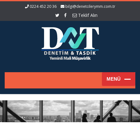
0224 452 20 36
bilgi@denetcilerymm.com.tr
Teklif Alın