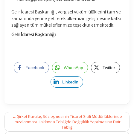
Gelir İdaresi Başkanlığı, vergisel yükümlülüklerini tam ve
zamanında yerine getirerek ülkemizin gelişmesine katkı
sağlayan tüm mükelleflerimize teşekkür etmektedir.
Gelir İdaresi Başkanlığı
Facebook
WhatsApp
Twitter
LinkedIn
Post
←
Şirket Kuruluş Sözleşmesinin Ticaret Sicili Müdürlüklerinde
navigation
İmzalanması Hakkında Tebliğde Değişiklik Yapılmasına Dair
Tebliğ