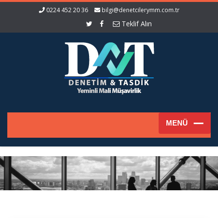
0224 452 20 36
bilgi@denetcilerymm.com.tr
Teklif Alın