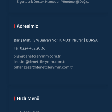
Sigortacılık Destek Hizmetleri Yönetmeliği Değişti
Adresimiz
Barış Mah. FSM Bulvarı No:1 K:4 D:11 Nilüfer | BURSA
Tel: 0224 452 20 36
bilgi@denetcilerymm.com.tr
iletisim@denetcilerymm.com.tr
orhangezer@denetcilerymm.com.tr
Hızlı Menü
Ana Sayfa