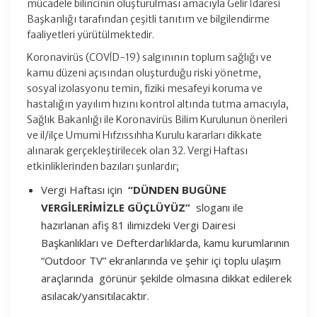
mücadele bilincinin oluşturulması amacıyla Gelir İdaresi
Başkanlığı tarafından çeşitli tanıtım ve bilgilendirme
faaliyetleri yürütülmektedir.
Koronavirüs (COVİD-19) salgınının toplum sağlığı ve
kamu düzeni açısından oluşturduğu riski yönetme,
sosyal izolasyonu temin, fiziki mesafeyi koruma ve
hastalığın yayılım hızını kontrol altında tutma amacıyla,
Sağlık Bakanlığı ile Koronavirüs Bilim Kurulunun önerileri
ve il/ilçe Umumi Hıfzıssıhha Kurulu kararları dikkate
alınarak gerçekleştirilecek olan 32. Vergi Haftası
etkinliklerinden bazıları şunlardır;
Vergi Haftası için
“DÜNDEN BUGÜNE
VERGİLERİMİZLE GÜÇLÜYÜZ”
sloganı ile
hazırlanan afiş 81 ilimizdeki Vergi Dairesi
Başkanlıkları ve Defterdarlıklarda, kamu kurumlarının
“Outdoor TV” ekranlarında ve şehir içi toplu ulaşım
araçlarında görünür şekilde olmasına dikkat edilerek
asılacak/yansıtılacaktır.