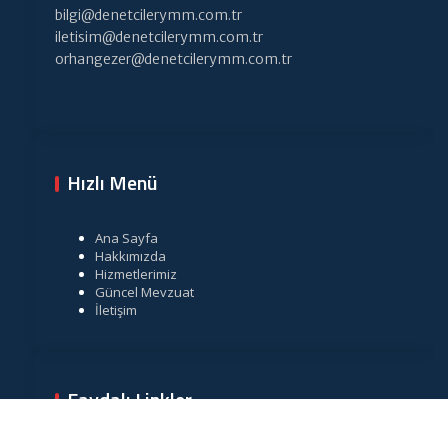
bilgi@denetcilerymm.com.tr
iletisim@denetcilerymm.com.tr
orhangezer@denetcilerymm.com.tr
Hızlı Menü
Ana Sayfa
Hakkımızda
Hizmetlerimiz
Güncel Mevzuat
İletişim
Faydalı Linkler