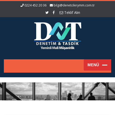
0224 452 20 36
bilgi@denetcilerymm.com.tr
Teklif Alın