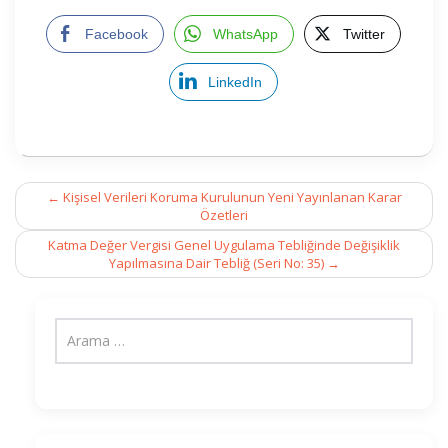
Facebook
WhatsApp
Twitter
LinkedIn
Post
←
Kişisel Verileri Koruma Kurulunun Yeni Yayınlanan Karar
navigation
Özetleri
Katma Değer Vergisi Genel Uygulama Tebliğinde Değişiklik
Yapılmasına Dair Tebliğ (Seri No: 35)
→