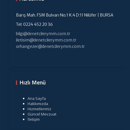
Barış Mah. FSM Bulvarı No:1 K:4 D:11 Nilüfer | BURSA
Tel: 0224 452 20 36
bilgi@denetcilerymm.com.tr
iletisim@denetcilerymm.com.tr
orhangezer@denetcilerymm.com.tr
Hızlı Menü
Ana Sayfa
Hakkımızda
Hizmetlerimiz
Güncel Mevzuat
İletişim