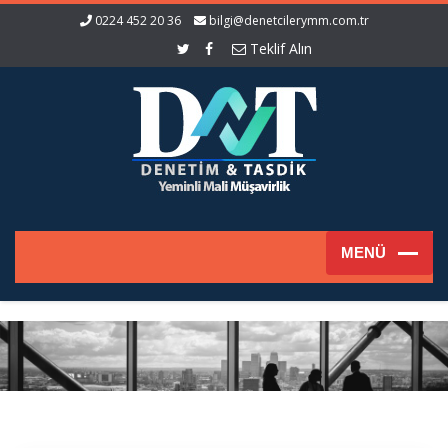
0224 452 20 36
bilgi@denetcilerymm.com.tr
Teklif Alın