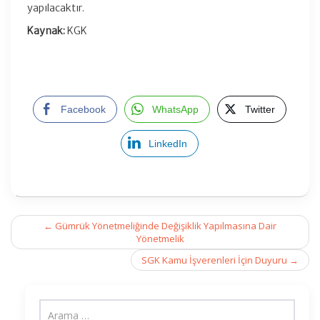
yapılacaktır.
Kaynak:
KGK
Facebook
WhatsApp
Twitter
LinkedIn
Post
←
Gümrük Yönetmeliğinde Değişiklik Yapılmasına Dair
navigation
Yönetmelik
SGK Kamu İşverenleri İçin Duyuru
→