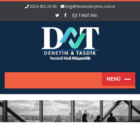
0224 452 20 36
bilgi@denetcilerymm.com.tr
Teklif Alın