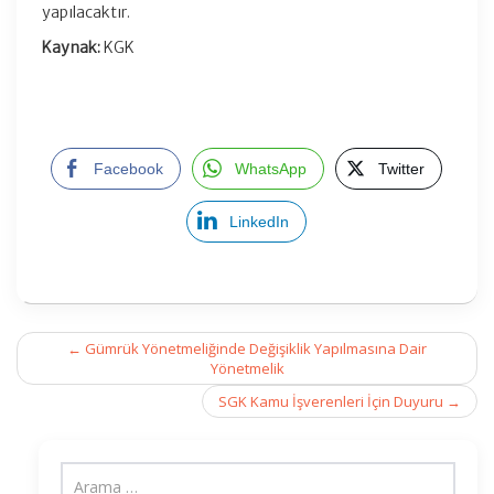
yapılacaktır.
Kaynak:
KGK
Facebook
WhatsApp
Twitter
LinkedIn
Post
←
Gümrük Yönetmeliğinde Değişiklik Yapılmasına Dair
navigation
Yönetmelik
SGK Kamu İşverenleri İçin Duyuru
→