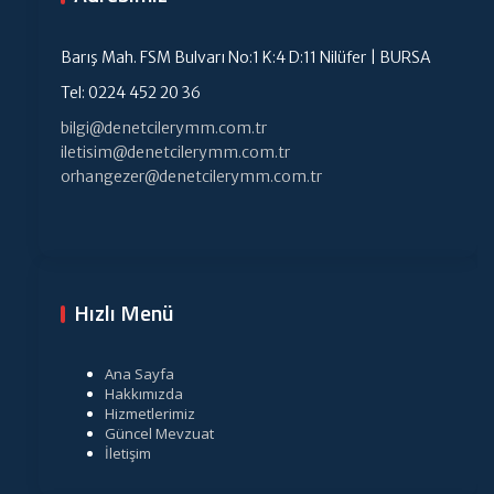
Barış Mah. FSM Bulvarı No:1 K:4 D:11 Nilüfer | BURSA
Tel: 0224 452 20 36
bilgi@denetcilerymm.com.tr
iletisim@denetcilerymm.com.tr
orhangezer@denetcilerymm.com.tr
Hızlı Menü
Ana Sayfa
Hakkımızda
Hizmetlerimiz
Güncel Mevzuat
İletişim