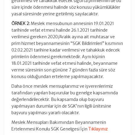
getirilmesi ve tahakkuk edecek sigorta primlerinin de bu
süre içinde ödenmesi halinde söz konusu yükümlülükler
yasal süresinde yerine getirilmiş sayılacaktır.
ÖRNEK 2:
Meslek mensubunun annesinin 19.01.2021
tarihinde vefat etmesi halinde 26.1.2021 tarihinde
verilmesi gereken 2020/Aralık ayına ait muhtasar ve
prim hizmet beyannamesinin “SGK Bildirimleri” kısmının
02.02.2021 tarihine kadar verilmesi ve tahakkuk edecek
primlerin ödenmesi gerekmektedir. Aynı kişinin
18.01.2021 tarihinde vefat etmesi halinde, beyanname
verme süresinin son gününe 7 günden fazla süre söz
konusu olduğundan erteleme yapılmayacaktır.
Daha önce meslek mensuplarımız ve işverenlerimiz
tarafından yapılan başvurular bu genelge kapsamında
değerlendirilecektir. Bu kapsamda olup başvuru
yapılmayan durumlar için de SGK’nın ilgili ünitesine
başvuru yapılması yararlı olacaktır.
Meslek Mensupları Bakımından Beyannamenin
Ertelenmesi Konulu SGK Genelgesi İçin
Tıklayınız