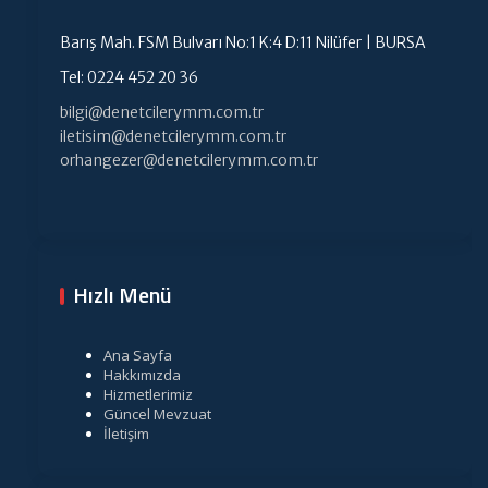
Barış Mah. FSM Bulvarı No:1 K:4 D:11 Nilüfer | BURSA
Tel: 0224 452 20 36
bilgi@denetcilerymm.com.tr
iletisim@denetcilerymm.com.tr
orhangezer@denetcilerymm.com.tr
Hızlı Menü
Ana Sayfa
Hakkımızda
Hizmetlerimiz
Güncel Mevzuat
İletişim