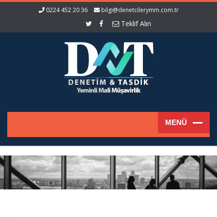
0224 452 20 36
bilgi@denetcilerymm.com.tr
Teklif Alın