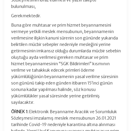
Sözleşmesinin ibraz edilmesi ve yazılı talepte
bulunulması,
Gerekmektedir.
Buna göre muhtasar ve prim hizmet beyannamesini
vermeye yetkili meslek mensubunun, beyannamenin
verilmesine ilişkin kanuni sürenin son gününde yukarıda
belirtilen mücbir sebepler nedeniyle mesleğini yerine
getirmesinin imkansız olduğu durumlarda mücbir sebebin
oluştuğu ayda verilmesi gereken muhtasar ve prim
hizmet beyannamesinin “SGK Bildirimleri” kısmının
verilme ve tahakkuk edecek primleri ödeme
yükümlülüğünün beyannamenin yasal verilme süresinin
son gününü takip eden günden itibaren 15’inci günün
sonuna kadar yapılması halinde, söz konusu
yükümlülükler yasal süresinde yerine getirilmiş
sayılacaktır.
ÖRNEK 1:
Elektronik Beyanname Aracılık ve Sorumluluk
Sözleşmesi imzalamış meslek mensubunun 26.01.2021
tarihinde Covid-19 nedeniyle karantina altına alınması