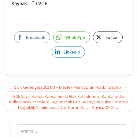
Kaynak:
TÜRMOB
Facebook
WhatsApp
Twitter
LinkedIn
Post
←
SGK Genelgesi 2021/3 – Meslek Mensupları Mücbir Sebep
navigation
6306 Sayılı Kanun Kapsamında Hak Sahiplerince Bankalardan
Kullanılacak Kredilere Sağlanacak Faiz Desteğine İlişkin Kararda
Değişiklik Yapılmasına Dair Karar (Karar Sayısı: 3542)
→