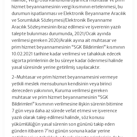
halinde, Vergi Usul Kanununa uyarınca muhtasar ve prim
hizmet beyannamesinin vergi kısmının ertelenmesi, bu
durumun ispatlanması ve Elektronik Beyanname Aracılık
ve Sorumluluk Sözleşmesi/Elektronik Beyanname
Aracılık Sözleşmesinin ibraz edilmesi ve işverenin yazılı
talepte bulunması durumunda, 2021/Ocak ayında
verilmesi gereken 2020/Aralık ayına ait muhtasar ve
prim hizmet beyannamesinin “SGK Bildirimleri” kısmının
10.02.2021 tarihine kadar verilmesi ve tahakkuk edecek
sigorta primlerinin de bu süreye kadar ödenmesi halinde
yasal süresinde yerine getirilmiş sayılacaktır.
2-Muhtasar ve prim hizmet beyannamesini vermeye
yetkili meslek mensubunun kendisinin veya birinci
dereceden yakınının, Kuruma verilmesi gereken
muhtasar ve prim hizmet beyannamesinin “SGK
Bildirimleri” kısmının verilmesine ilişkin sürenin bitimine
7 gün veya daha az sürede vefat etmesi ve işverence
yazılı olarak talep edilmesi halinde, söz konusu
yükümlülüğün yasal sürenin son gününü takip eden
günden itibaren 7’nci günün sonuna kadar yerine