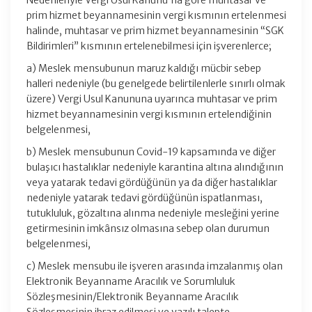
Nedenleriyle Vergi Usul Kanunu’na göre muhtasar ve
prim hizmet beyannamesinin vergi kısmının ertelenmesi
halinde, muhtasar ve prim hizmet beyannamesinin “SGK
Bildirimleri” kısmının ertelenebilmesi için işverenlerce;
a) Meslek mensubunun maruz kaldığı mücbir sebep
halleri nedeniyle (bu genelgede belirtilenlerle sınırlı olmak
üzere) Vergi Usul Kanununa uyarınca muhtasar ve prim
hizmet beyannamesinin vergi kısmının ertelendiğinin
belgelenmesi,
b) Meslek mensubunun Covid-19 kapsamında ve diğer
bulaşıcı hastalıklar nedeniyle karantina altına alındığının
veya yatarak tedavi gördüğünün ya da diğer hastalıklar
nedeniyle yatarak tedavi gördüğünün ispatlanması,
tutukluluk, gözaltına alınma nedeniyle mesleğini yerine
getirmesinin imkânsız olmasına sebep olan durumun
belgelenmesi,
c) Meslek mensubu ile işveren arasında imzalanmış olan
Elektronik Beyanname Aracılık ve Sorumluluk
Sözleşmesinin/Elektronik Beyanname Aracılık