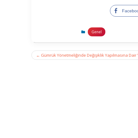
Facebo
Genel
Post
←
Gümrük Yönetmeliğinde Değişiklik Yapılmasına Dair
navigation