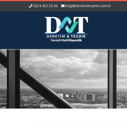
0224 452 20 36
bilgi@denetcilerymm.com.tr