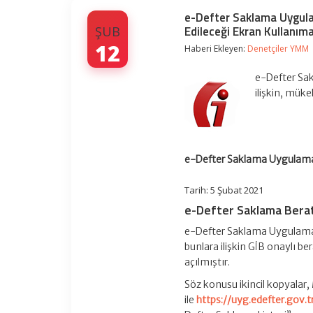
e-Defter Saklama Uygulam
Edileceği Ekran Kullanıma
ŞUB
12
Haberi Ekleyen:
Denetçiler YMM
e-Defter Sak
ilişkin, müke
e-Defter Saklama Uygulaması
Tarih: 5 Şubat 2021
e-Defter Saklama Berat
e-Defter Saklama Uygulamasın
bunlara ilişkin GİB onaylı be
açılmıştır.
Söz konusu ikincil kopyalar,
ile
https://uyg.edefter.gov.t