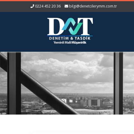
0224 452 20 36
bilgi@denetcilerymm.com.tr