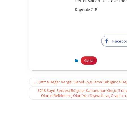
Defter Saklama Listesi” me
Kaynak:
GİB
Facebo
Genel
Post
←
Katma Değer Vergisi Genel Uygulama Tebliğinde Değişi
navigation
3218 Sayılı Serbest Bölgeler Kanununun Geçici 3 ünc
Olarak Belirlenmiş Olan Yurt Dışına İhraç Oranının