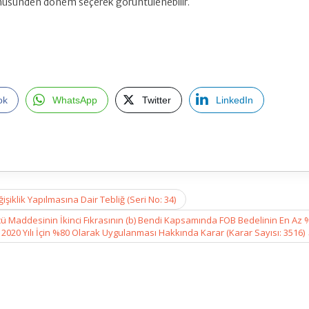
nüsünden dönem seçerek görüntülenebilir.
ok
WhatsApp
Twitter
LinkedIn
klik Yapılmasına Dair Tebliğ (Seri No: 34)
ü Maddesinin İkinci Fıkrasının (b) Bendi Kapsamında FOB Bedelinin En Az %
, 2020 Yılı İçin %80 Olarak Uygulanması Hakkında Karar (Karar Sayısı: 3516)