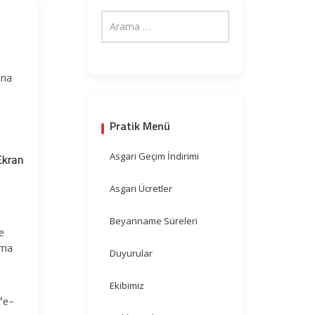
ına
Pratik Menü
Asgari Geçim İndirimi
 Ekran
Asgari Ücretler
Beyanname Süreleri
e
ıma
Duyurular
Ekibimiz
 “e-