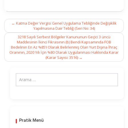
Post
←
Katma Değer Vergisi Genel Uygulama Tebliğinde Değişiklik
navigation
Yapılmasına Dair Tebliğ (Seri No: 34)
3218 Sayılı Serbest Bölgeler Kanununun Geçici 3 üncü
Maddesinin İkinci Fıkrasının (b) Bendi Kapsamında FOB
Bedelinin En Az %85’i Olarak Belirlenmiş Olan Yurt Dışına İhraç
Oranının, 2020 Yılı İçin %80 Olarak Uygulanması Hakkında Karar
(Karar Sayısı: 3516)
→
Pratik Menü