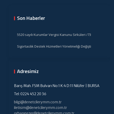
Son Haberler
5520 sayılı Kurumlar Vergisi Kanunu Sirküleri /73
Sigortacılık Destek Hizmetleri Yönetmeliği Değişti
Adresimiz
Barış Mah. FSM Bulvarı No:1 K:4 D:11 Nilüfer | BURSA
Tel: 0224 452 20 36
bilgi@denetcilerymm.com.tr
iletisim@denetcilerymm.com.tr
orhangezer@denetcilerymm.com.tr