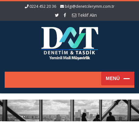
0224 452 20 36
bilgi@denetcilerymm.com.tr
Teklif Alın