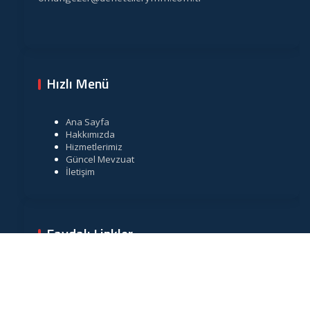
Hızlı Menü
Ana Sayfa
Hakkımızda
Hizmetlerimiz
Güncel Mevzuat
İletişim
Faydalı Linkler
Gelir İdaresi Başkanlığı
Resmi Gazete
TÜRMOB
Vergi Takvimi