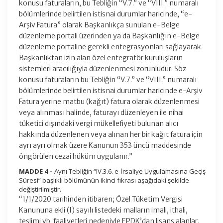
konusu faturaların, bu Tebliğin “V.7.” ve “VIII.” numaralı
bölümlerinde belirtilen istisnai durumlar haricinde, “e-
Arşiv Fatura” olarak Başkanlıkça sunulan e-Belge
düzenleme portali üzerinden ya da Başkanlığın e-Belge
düzenleme portaline gerekli entegrasyonları sağlayarak
Başkanlıktan izin alan özel entegratör kuruluşların
sistemleri aracılığıyla düzenlenmesi zorunludur. Söz
konusu faturaların bu Tebliğin “V.7.” ve “VIII.” numaralı
bölümlerinde belirtilen istisnai durumlar haricinde e-Arşiv
Fatura yerine matbu (kağıt) fatura olarak düzenlenmesi
veya alınması halinde, faturayı düzenleyen ile nihai
tüketici dışındaki vergi mükellefiyeti bulunan alıcı
hakkında düzenlenen veya alınan her bir kağıt fatura için
ayrı ayrı olmak üzere Kanunun 353 üncü maddesinde
öngörülen cezai hüküm uygulanır.”
MADDE 4 –
Aynı Tebliğin “IV.3.6. e-İrsaliye Uygulamasına Geçiş
Süresi” başlıklı bölümünün ikinci fıkrası aşağıdaki şekilde
değiştirilmiştir.
“1/1/2020 tarihinden itibaren; Özel Tüketim Vergisi
Kanununa ekli (I) sayılı listedeki malların imali, ithali,
teslimi vb. faaliyetleri nedeniyle EPDK’dan lisans alanlar,