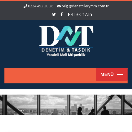
0224 452 20 36
bilgi@denetcilerymm.com.tr
Teklif Alın