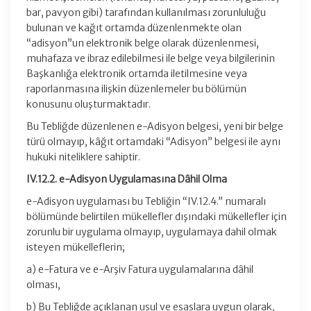
bar, pavyon gibi) tarafından kullanılması zorunluluğu
bulunan ve kağıt ortamda düzenlenmekte olan
“adisyon”un elektronik belge olarak düzenlenmesi,
muhafaza ve ibraz edilebilmesi ile belge veya bilgilerinin
Başkanlığa elektronik ortamda iletilmesine veya
raporlanmasına ilişkin düzenlemeler bu bölümün
konusunu oluşturmaktadır.
Bu Tebliğde düzenlenen e-Adisyon belgesi, yeni bir belge
türü olmayıp, kâğıt ortamdaki “Adisyon” belgesi ile aynı
hukuki niteliklere sahiptir.
IV.12.2. e-Adisyon Uygulamasına Dâhil Olma
e-Adisyon uygulaması bu Tebliğin “IV.12.4.” numaralı
bölümünde belirtilen mükellefler dışındaki mükellefler için
zorunlu bir uygulama olmayıp, uygulamaya dahil olmak
isteyen mükelleflerin;
a) e-Fatura ve e-Arşiv Fatura uygulamalarına dâhil
olması,
b) Bu Tebliğde açıklanan usul ve esaslara uygun olarak,