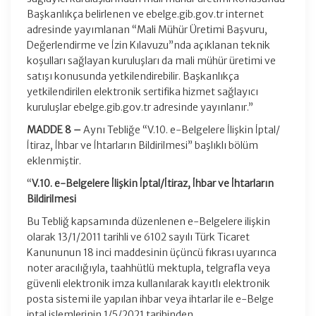
Başkanlıkça belirlenen ve ebelge.gib.gov.tr internet
adresinde yayımlanan “Mali Mühür Üretimi Başvuru,
Değerlendirme ve İzin Kılavuzu”nda açıklanan teknik
koşulları sağlayan kuruluşları da mali mühür üretimi ve
satışı konusunda yetkilendirebilir. Başkanlıkça
yetkilendirilen elektronik sertifika hizmet sağlayıcı
kuruluşlar ebelge.gib.gov.tr adresinde yayınlanır.”
MADDE 8 –
Aynı Tebliğe “V.10. e-Belgelere İlişkin İptal/
İtiraz, İhbar ve İhtarların Bildirilmesi” başlıklı bölüm
eklenmiştir.
“
V.10. e-Belgelere İlişkin İptal/İtiraz, İhbar ve İhtarların
Bildirilmesi
Bu Tebliğ kapsamında düzenlenen e-Belgelere ilişkin
olarak 13/1/2011 tarihli ve 6102 sayılı Türk Ticaret
Kanununun 18 inci maddesinin üçüncü fıkrası uyarınca
noter aracılığıyla, taahhütlü mektupla, telgrafla veya
güvenli elektronik imza kullanılarak kayıtlı elektronik
posta sistemi ile yapılan ihbar veya ihtarlar ile e-Belge
iptal işlemlerinin 1/5/2021 tarihinden