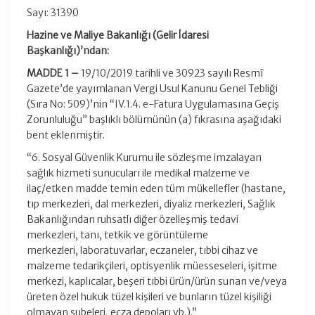
Sayı: 31390
Hazine ve Maliye Bakanlığı (Gelir İdaresi
Başkanlığı)’ndan:
MADDE 1 –
19/10/2019 tarihli ve 30923 sayılı Resmî
Gazete’de yayımlanan Vergi Usul Kanunu Genel Tebliği
(Sıra No: 509)’nin “IV.1.4. e-Fatura Uygulamasına Geçiş
Zorunluluğu” başlıklı bölümünün (a) fıkrasına aşağıdaki
bent eklenmiştir.
“6. Sosyal Güvenlik Kurumu ile sözleşme imzalayan
sağlık hizmeti sunucuları ile medikal malzeme ve
ilaç/etken madde temin eden tüm mükellefler (hastane,
tıp merkezleri, dal merkezleri, diyaliz merkezleri, Sağlık
Bakanlığından ruhsatlı diğer özelleşmiş tedavi
merkezleri, tanı, tetkik ve görüntüleme
merkezleri, laboratuvarlar, eczaneler, tıbbi cihaz ve
malzeme tedarikçileri, optisyenlik müesseseleri, işitme
merkezi, kaplıcalar, beşeri tıbbi ürün/ürün sunan ve/veya
üreten özel hukuk tüzel kişileri ve bunların tüzel kişiliği
olmayan şubeleri, ecza depoları vb.).”