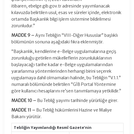
itibaren, ebelge.gib.gov.tr adresinde yayımlanacak
kılavuzda belirtilen usul, esas ve süreler içinde, elektronik
ortamda Başkanlık bilgi işlem sistemine bildirilmesi
zorunludur.”
MADDE 9 –
Aynı Tebliğin “VIII-Diğer Hususlar” başlıklı
bölümünün sonuna aşağıdaki fıkra eklenmiştir.
“Başkanlık, kendilerine e-Belge uygulamalarına geçiş
zorunluluğu getirilen mükelleflerin zorunluluklarının
başlayacağı tarihe kadar e-Belge uygulamalarından
yararlanma yöntemlerinden herhangi birini seçerek
uygulamaya dahil olmamaları halinde, bu Tebliğin “V.1.1.”
numaralı bölümünde belirtilen “GİB Portal Yöntemine
göre kullanıcı hesaplarını re’sen tanımlamaya yetkilidir.”
MADDE 10 –
Bu Tebliğ yayımı tarihinde yürürlüğe girer.
MADDE 11 –
Bu Tebliğ hükümlerini Hazine ve Maliye
Bakanı yürütür.
Tebliğin Yayımlandığı Resmî Gazete’nin