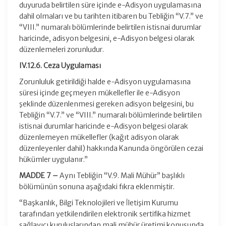
duyuruda belirtilen süre içinde e-Adisyon uygulamasına
dahil olmaları ve bu tarihten itibaren bu Tebliğin “V.7.” ve
“VIII.” numaralı bölümlerinde belirtilen istisnai durumlar
haricinde, adisyon belgesini, e-Adisyon belgesi olarak
düzenlemeleri zorunludur.
IV.12.6. Ceza Uygulaması
Zorunluluk getirildiği halde e-Adisyon uygulamasına
süresi içinde geçmeyen mükellefler ile e-Adisyon
şeklinde düzenlenmesi gereken adisyon belgesini, bu
Tebliğin “V.7.” ve “VIII.” numaralı bölümlerinde belirtilen
istisnai durumlar haricinde e-Adisyon belgesi olarak
düzenlemeyen mükellefler (kağıt adisyon olarak
düzenleyenler dahil) hakkında Kanunda öngörülen cezai
hükümler uygulanır.”
MADDE 7 –
Aynı Tebliğin “V.9. Mali Mühür” başlıklı
bölümünün sonuna aşağıdaki fıkra eklenmiştir.
“Başkanlık, Bilgi Teknolojileri ve İletişim Kurumu
tarafından yetkilendirilen elektronik sertifika hizmet
sağlayıcı kuruluşlarından mali mühür üretimi konusunda