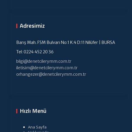
Adresimiz
Barış Mah. FSM Bulvarı No:1 K:4 D:11 Nilüfer | BURSA
Tel: 0224 452 20 36
bilgi@denetcilerymm.com.tr
iletisim@denetcilerymm.com.tr
orhangezer@denetcilerymm.com.tr
Hızlı Menü
Ana Sayfa