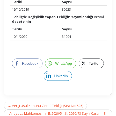
Tarihi
Sayısı
19/10/2019
30923
Tebliğde Değişiklik Yapan Tebliğin Yayımlandığı Resmî
Gazete’nin
Tarihi
Sayısı
10/1/2020
31004
Facebook
WhatsApp
Twitter
LinkedIn
Post
←
Vergi Usul Kanunu Genel Tebliği (Sıra No: 525)
navigation
Anayasa Mahkemesinin E: 2020/51, K: 2020/73 Sayılı Kararı – E-