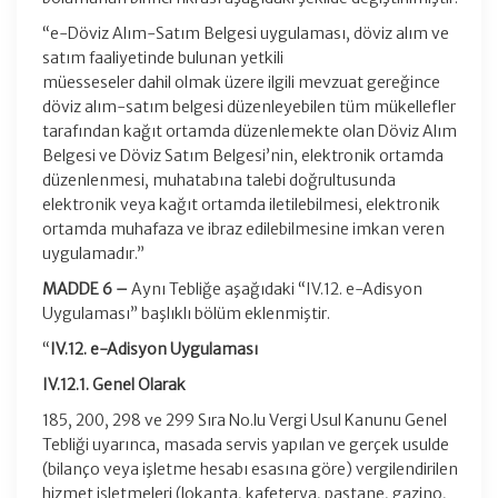
“e-Döviz Alım-Satım Belgesi uygulaması, döviz alım ve
satım faaliyetinde bulunan yetkili
müesseseler dahil olmak üzere ilgili mevzuat gereğince
döviz alım-satım belgesi düzenleyebilen tüm mükellefler
tarafından kağıt ortamda düzenlemekte olan Döviz Alım
Belgesi ve Döviz Satım Belgesi’nin, elektronik ortamda
düzenlenmesi, muhatabına talebi doğrultusunda
elektronik veya kağıt ortamda iletilebilmesi, elektronik
ortamda muhafaza ve ibraz edilebilmesine imkan veren
uygulamadır.”
MADDE 6 –
Aynı Tebliğe aşağıdaki “IV.12. e-Adisyon
Uygulaması” başlıklı bölüm eklenmiştir.
“
IV.12. e-Adisyon Uygulaması
IV.12.1. Genel Olarak
185, 200, 298 ve 299 Sıra No.lu Vergi Usul Kanunu Genel
Tebliği uyarınca, masada servis yapılan ve gerçek usulde
(bilanço veya işletme hesabı esasına göre) vergilendirilen
hizmet işletmeleri (lokanta, kafeterya, pastane, gazino,