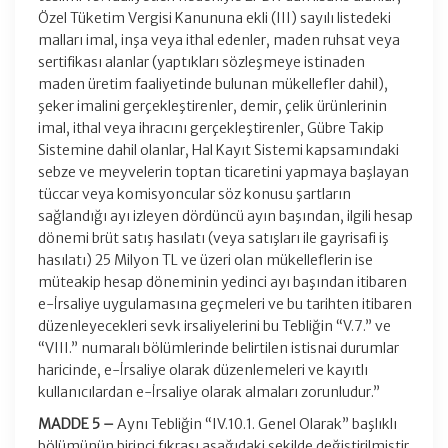
Özel Tüketim Vergisi Kanununa ekli (III) sayılı listedeki
malları imal, inşa veya ithal edenler, maden ruhsat veya
sertifikası alanlar (yaptıkları sözleşmeye istinaden
maden üretim faaliyetinde bulunan mükellefler dahil),
şeker imalini gerçekleştirenler, demir, çelik ürünlerinin
imal, ithal veya ihracını gerçekleştirenler, Gübre Takip
Sistemine dahil olanlar, Hal Kayıt Sistemi kapsamındaki
sebze ve meyvelerin toptan ticaretini yapmaya başlayan
tüccar veya komisyoncular söz konusu şartların
sağlandığı ayı izleyen dördüncü ayın başından, ilgili hesap
dönemi brüt satış hasılatı (veya satışları ile gayrisafi iş
hasılatı) 25 Milyon TL ve üzeri olan mükelleflerin ise
müteakip hesap döneminin yedinci ayı başından itibaren
e-İrsaliye uygulamasına geçmeleri ve bu tarihten itibaren
düzenleyecekleri sevk irsaliyelerini bu Tebliğin “V.7.” ve
“VIII.” numaralı bölümlerinde belirtilen istisnai durumlar
haricinde, e-İrsaliye olarak düzenlemeleri ve kayıtlı
kullanıcılardan e-İrsaliye olarak almaları zorunludur.”
MADDE 5 –
Aynı Tebliğin “IV.10.1. Genel Olarak” başlıklı
bölümünün birinci fıkrası aşağıdaki şekilde değiştirilmiştir.