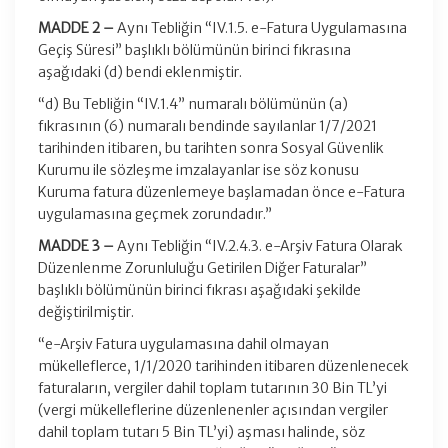
MADDE 2 –
Aynı Tebliğin “IV.1.5. e-Fatura Uygulamasına
Geçiş Süresi” başlıklı bölümünün birinci fıkrasına
aşağıdaki (d) bendi eklenmiştir.
“d) Bu Tebliğin “IV.1.4” numaralı bölümünün (a)
fıkrasının (6) numaralı bendinde sayılanlar 1/7/2021
tarihinden itibaren, bu tarihten sonra Sosyal Güvenlik
Kurumu ile sözleşme imzalayanlar ise söz konusu
Kuruma fatura düzenlemeye başlamadan önce e-Fatura
uygulamasına geçmek zorundadır.”
MADDE 3 –
Aynı Tebliğin “IV.2.4.3. e-Arşiv Fatura Olarak
Düzenlenme Zorunluluğu Getirilen Diğer Faturalar”
başlıklı bölümünün birinci fıkrası aşağıdaki şekilde
değiştirilmiştir.
“e-Arşiv Fatura uygulamasına dahil olmayan
mükelleflerce, 1/1/2020 tarihinden itibaren düzenlenecek
faturaların, vergiler dahil toplam tutarının 30 Bin TL’yi
(vergi mükelleflerine düzenlenenler açısından vergiler
dahil toplam tutarı 5 Bin TL’yi) aşması halinde, söz