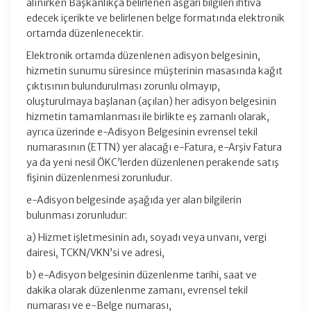
alınırken Başkanlıkça belirlenen asgari bilgileri ihtiva
edecek içerikte ve belirlenen belge formatında elektronik
ortamda düzenlenecektir.
Elektronik ortamda düzenlenen adisyon belgesinin,
hizmetin sunumu süresince müşterinin masasında kağıt
çıktısının bulundurulması zorunlu olmayıp,
oluşturulmaya başlanan (açılan) her adisyon belgesinin
hizmetin tamamlanması ile birlikte eş zamanlı olarak,
ayrıca üzerinde e-Adisyon Belgesinin evrensel tekil
numarasının (ETTN) yer alacağı e-Fatura, e-Arşiv Fatura
ya da yeni nesil ÖKC’lerden düzenlenen perakende satış
fişinin düzenlenmesi zorunludur.
e-Adisyon belgesinde aşağıda yer alan bilgilerin
bulunması zorunludur:
a) Hizmet işletmesinin adı, soyadı veya unvanı, vergi
dairesi, TCKN/VKN’si ve adresi,
b) e-Adisyon belgesinin düzenlenme tarihi, saat ve
dakika olarak düzenlenme zamanı, evrensel tekil
numarası ve e-Belge numarası,