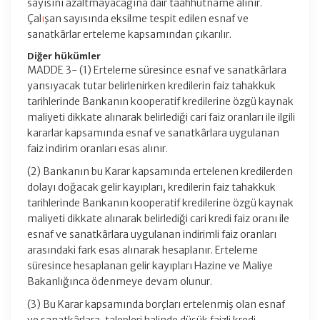
sayısını azaltmayacağına dair taahhütname alınır.
Çal
ı
şan sayısında eksilme tespit edilen esnaf ve
sanatkârlar erteleme kapsamından çıkarılır.
Diğer hükümler
MADDE 3- (1) Erteleme süresince esnaf ve sanatkârlara
yansıyacak tutar belirlenirken kredilerin faiz tahakkuk
tarihlerinde Bankanın kooperatif kredilerine özgü kaynak
maliyeti dikkate alınarak belirlediği cari faiz oranları ile ilgili
kararlar kapsamında esnaf ve sanatkârlara uygulanan
faiz indirim oranları esas alınır.
(2) Bankanın bu Karar kapsamında ertelenen kredilerden
dolayı doğacak gelir kayıpları, kredilerin faiz tahakkuk
tarihlerinde Bankanın kooperatif kredilerine özgü kaynak
maliyeti dikkate alınarak belirlediği cari kredi faiz oranı ile
esnaf ve sanatkârlara uygulanan indirimli faiz oranları
arasındaki fark esas alınarak hesaplanır. Erteleme
süresince hesaplanan gelir kayıpları Hazine ve Maliye
Bakanlığınca ödenmeye devam olunur.
(3) Bu Karar kapsamında borçları ertelenmiş olan esnaf