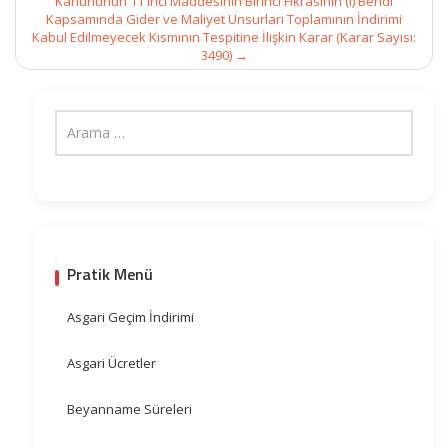
Kanununun 11 inci Maddesinin Birinci Fıkrasının (i) Bendi
Kapsamında Gider ve Maliyet Unsurları Toplamının İndirimi
Kabul Edilmeyecek Kısmının Tespitine İlişkin Karar (Karar Sayısı:
3490)
→
Pratik Menü
Asgari Geçim İndirimi
Asgari Ücretler
Beyanname Süreleri