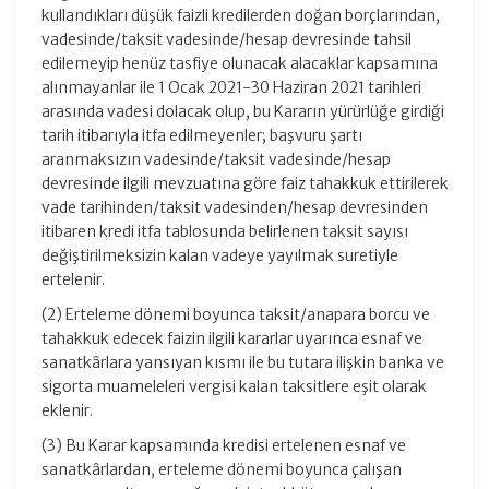
kullandıkları düşük faizli kredilerden doğan borçlarından,
vadesinde/taksit vadesinde/hesap devresinde tahsil
edilemeyip henüz tasfiye olunacak alacaklar kapsamına
alınmayanlar ile 1 Ocak 2021-30 Haziran 2021 tarihleri
arasında vadesi dolacak olup, bu Kararın yürürlüğe girdiği
tarih itibarıyla itfa edilmeyenler; başvuru şartı
aranmaksızın vadesinde/taksit vadesinde/hesap
devresinde ilgili mevzuatına göre faiz tahakkuk ettirilerek
vade tarihinden/taksit vadesinden/hesap devresinden
itibaren kredi itfa tablosunda belirlenen taksit sayısı
değiştirilmeksizin kalan vadeye yayılmak suretiyle
ertelenir.
(2) Erteleme dönemi boyunca taksit/anapara borcu ve
tahakkuk edecek faizin ilgili kararlar uyarınca esnaf ve
sanatkârlara yansıyan kısmı ile bu tutara ilişkin banka ve
sigorta muameleleri vergisi kalan taksitlere eşit olarak
eklenir.
(3) Bu Karar kapsamında kredisi ertelenen esnaf ve
sanatkârlardan, erteleme dönemi boyunca çalışan