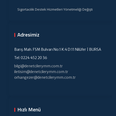
Sigortacılık Destek Hizmetleri Yönetmeliği Değişti
Adresimiz
Barış Mah. FSM Bulvarı No:1 K:4 D:11 Nilüfer | BURSA
Tel: 0224 452 20 36
bilgi@denetcilerymm.com.tr
iletisim@denetcilerymm.com.tr
orhangezer@denetcilerymm.com.tr
Hızlı Menü