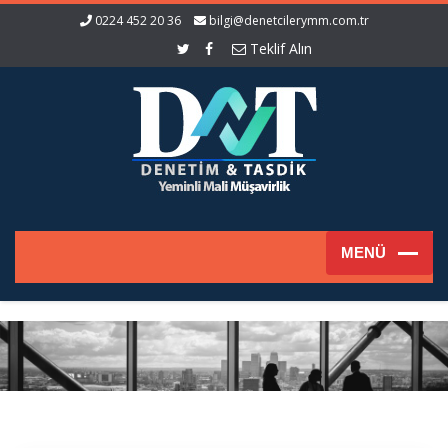
0224 452 20 36
bilgi@denetcilerymm.com.tr
Teklif Alın