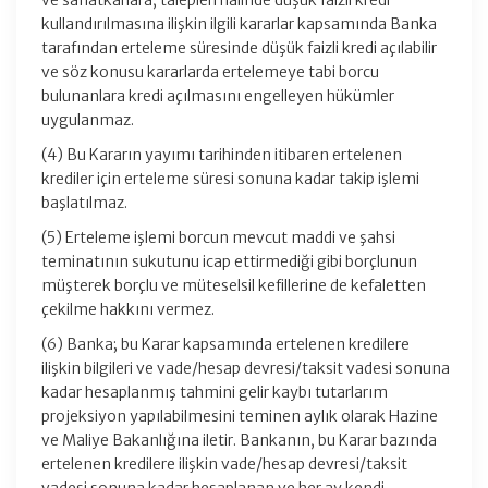
ve sanatkârlara, talepleri halinde düşük faizli kredi
kullandırılmasına ilişkin ilgili kararlar kapsamında Banka
tarafından erteleme süresinde düşük faizli kredi açılabilir
ve söz konusu kararlarda ertelemeye tabi borcu
bulunanlara kredi açılmasını engelleyen hükümler
uygulanmaz.
(4) Bu Kararın yayımı tarihinden itibaren ertelenen
krediler için erteleme süresi sonuna kadar takip işlemi
başlatılmaz.
(5) Erteleme işlemi borcun mevcut maddi ve şahsi
teminatının sukutunu icap ettirmediği gibi borçlunun
müşterek borçlu ve müteselsil kefillerine de kefaletten
çekilme hakkını vermez.
(6) Banka; bu Karar kapsamında ertelenen kredilere
ilişkin bilgileri ve vade/hesap devresi/taksit vadesi sonuna
kadar hesaplanmış tahmini gelir kaybı tutarlarım
projeksiyon yapılabilmesini teminen aylık olarak Hazine
ve Maliye Bakanlığına iletir. Bankanın, bu Karar bazında
ertelenen kredilere ilişkin vade/hesap devresi/taksit