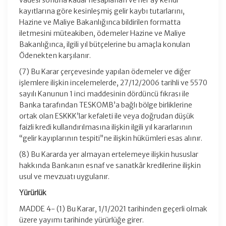
vadesi sonuna kadar hesaplanan ve her ay kendi
kayıtlarına göre kesinleşmiş gelir kaybı tutarlarını,
Hazine ve Maliye Bakanlığınca bildirilen formatta
iletmesini müteakiben, ödemeler Hazine ve Maliye
Bakanlığınca, ilgili yıl bütçelerine bu amaçla konulan
Ödenekten karşılanır.
(7) Bu Karar çerçevesinde yapılan ödemeler ve diğer
işlemlere ilişkin incelemelerde, 27/12/2006 tarihli ve 5570
sayılı Kanunun 1 inci maddesinin dördüncü fıkrası ile
Banka tarafından TESKOMB’a bağlı bölge birliklerine
ortak olan ESKKK’lar kefaleti ile veya doğrudan düşük
faizli kredi kullandırılmasına ilişkin ilgili yıl kararlarının
“gelir kayıplarının tespiti”ne ilişkin hükümleri esas alınır.
(8) Bu Kararda yer almayan ertelemeye ilişkin hususlar
hakkında Bankanın esnaf ve sanatkâr kredilerine ilişkin
usul ve mevzuatı uygulanır.
Yürürlük
MADDE 4- (1) Bu Karar, 1/1/2021 tarihinden geçerli olmak
üzere yayımı tarihinde yürürlüğe girer.