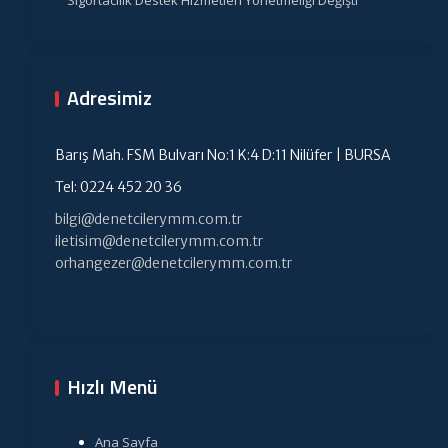
Adresimiz
Barış Mah. FSM Bulvarı No:1 K:4 D:11 Nilüfer | BURSA
Tel: 0224 452 20 36
bilgi@denetcilerymm.com.tr
iletisim@denetcilerymm.com.tr
orhangezer@denetcilerymm.com.tr
Hızlı Menü
Ana Sayfa