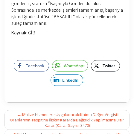
gönderilir, statüsü “Başarıyla Gönderildi.” olur.
Sonrasında ise merkezde işlemleri tamamlanıp, başarıyla
işlendiğinde statüsü “BAŞARILI” olarak güncellenerek
süreç tamamlanır.
Kaynak:
GİB
Facebook
WhatsApp
Twitter
LinkedIn
Post
←
Mal ve Hizmetlere Uygulanacak Katma Değer Vergisi
navigation
Oranlarının Tespitine İlişkin Kararda Değişiklik Yapılmasına Dair
Karar (Karar Sayısı: 3470)