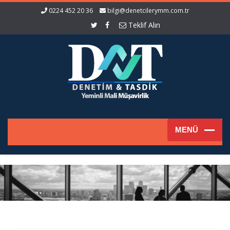
0224 452 20 36
bilgi@denetcilerymm.com.tr
Teklif Alın