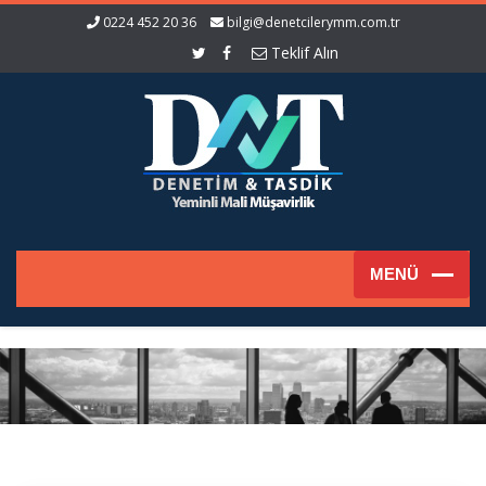
0224 452 20 36
bilgi@denetcilerymm.com.tr
Teklif Alın