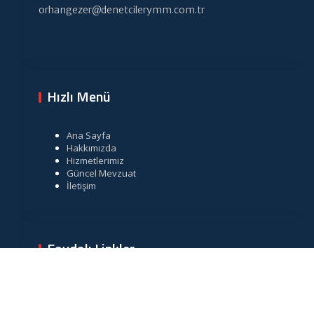
orhangezer@denetcilerymm.com.tr
Hızlı Menü
Ana Sayfa
Hakkımızda
Hizmetlerimiz
Güncel Mevzuat
İletişim
Faydalı Linkler
Gelir İdaresi Başkanlığı
Resmi Gazete
TÜRMOB