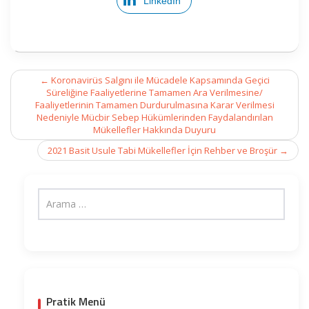
LinkedIn
Post
←
Koronavirüs Salgını ile Mücadele Kapsamında Geçici
navigation
Süreliğine Faaliyetlerine Tamamen Ara Verilmesine/
Faaliyetlerinin Tamamen Durdurulmasına Karar Verilmesi
Nedeniyle Mücbir Sebep Hükümlerinden Faydalandırılan
Mükellefler Hakkında Duyuru
2021 Basit Usule Tabi Mükellefler İçin Rehber ve Broşür
→
Pratik Menü