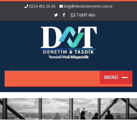
0224 452 20 36
bilgi@denetcilerymm.com.tr
Teklif Alın