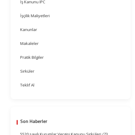
İş Kanunu IPC
İşçilik Maliyetleri
Kanunlar
Makaleler
Pratik Bilgiler
Sirküler
Teklif Al
Son Haberler
5520 sayılı Kurumlar Vergisi Kanunu Sirküleri /73