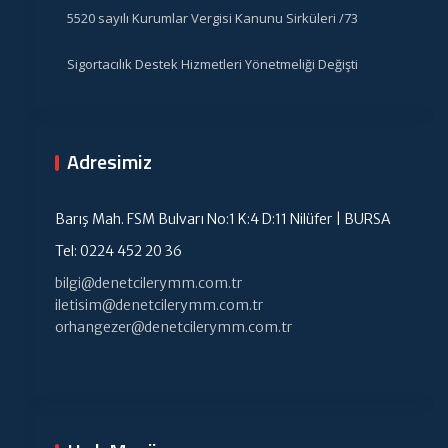
5520 sayılı Kurumlar Vergisi Kanunu Sirküleri /73
Sigortacılık Destek Hizmetleri Yönetmeliği Değişti
Adresimiz
Barış Mah. FSM Bulvarı No:1 K:4 D:11 Nilüfer | BURSA
Tel: 0224 452 20 36
bilgi@denetcilerymm.com.tr
iletisim@denetcilerymm.com.tr
orhangezer@denetcilerymm.com.tr