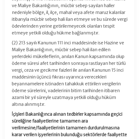
ve Maliye Bakanlığının, mücbir sebep sayılan haller
nedeniyle bölge, il, ilçe, mahal veya afete maruz kalanlar
itibarıyla mücbir sebep hali ilan etmeye ve bu sürede vergi
ödevlerinden yerine getirilemeyecek olanları tespit
etmeye yetkili olduğu hükme bağlanmıştır.
(2) 213 sayılı Kanunun 111 inci maddesinde ise Hazine ve
Maliye Bakanlığının, mücbir sebep hali ilan edilen
yerlerdeki mükelleflerin, anılan Kanun kapsamında olup
ödeme süresi afet tarihinden sonraya rastlayan her türlü
vergi, ceza ve gecikme faizleri ile anılan Kanunun 15 inci
maddesinin üçüncü fıkrası uyarınca verecekleri
beyannamelere istinaden tahakkuk ettirilen vergilerin
ödeme sürelerini, vadelerinin bitim tarihinden itibaren
azami bir yıl süreyle uzatmaya yetkili olduğu hüküm
altına alınmıştır.
İçişleri Bakanlığınca alınan tedbirler kapsamında geçici
süreliğine faaliyetlerine tamamen ara
verilmesine/faaliyetlerinin tamamen durdurulmasına
karar verilen işyerlerinin bulunduğu sektörlerde faaliyette