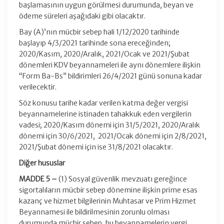
başlamasının uygun görülmesi durumunda, beyan ve
ödeme süreleri aşağıdaki gibi olacaktır.
Bay (A)’nın mücbir sebep hali 1/12/2020 tarihinde
başlayıp 4/3/2021 tarihinde sona ereceğinden;
2020/Kasım, 2020/Aralık, 2021/Ocak ve 2021/Şubat
dönemleri KDV beyannameleri ile aynı dönemlere ilişkin
“Form Ba-Bs” bildirimleri 26/4/2021 günü sonuna kadar
verilecektir.
Söz konusu tarihe kadar verilen katma değer vergisi
beyannamelerine istinaden tahakkuk eden vergilerin
vadesi; 2020/Kasım dönemi için 31/5/2021, 2020/Aralık
dönemi için 30/6/2021, 2021/Ocak dönemi için 2/8/2021,
2021/Şubat dönemi için ise 31/8/2021 olacaktır.
Diğer hususlar
MADDE 5 –
(1) Sosyal güvenlik mevzuatı gereğince
sigortalıların mücbir sebep dönemine ilişkin prime esas
kazanç ve hizmet bilgilerinin Muhtasar ve Prim Hizmet
Beyannamesi ile bildirilmesinin zorunlu olması
durumunda mücbir sebep, bu beyannamelerin vergi