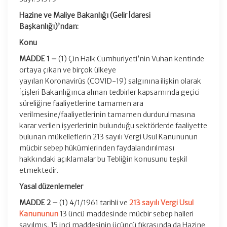
Hazine ve Maliye Bakanlığı (Gelir İdaresi
Başkanlığı)’ndan:
Konu
MADDE 1 –
(1) Çin Halk Cumhuriyeti’nin Vuhan kentinde
ortaya çıkan ve birçok ülkeye
yayılan Koronavirüs (COVID-19) salgınına ilişkin olarak
İçişleri Bakanlığınca alınan tedbirler kapsamında geçici
süreliğine faaliyetlerine tamamen ara
verilmesine/faaliyetlerinin tamamen durdurulmasına
karar verilen işyerlerinin bulunduğu sektörlerde faaliyette
bulunan mükelleflerin 213 sayılı Vergi Usul Kanununun
mücbir sebep hükümlerinden faydalandırılması
hakkındaki açıklamalar bu Tebliğin konusunu teşkil
etmektedir.
Yasal düzenlemeler
MADDE 2 –
(1) 4/1/1961 tarihli ve
213 sayılı Vergi Usul
Kanununun
13 üncü maddesinde mücbir sebep halleri
sayılmış, 15 inci maddesinin üçüncü fıkrasında da Hazine