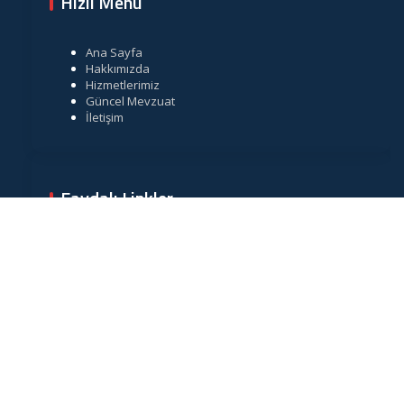
Hızlı Menü
Ana Sayfa
Hakkımızda
Hizmetlerimiz
Güncel Mevzuat
İletişim
Faydalı Linkler
Gelir İdaresi Başkanlığı
Resmi Gazete
TÜRMOB
Vergi Takvimi
Merkez Bankası Döviz Kurları
Muhasebe Haberleri
|
ABACIPARK
Web Hosting