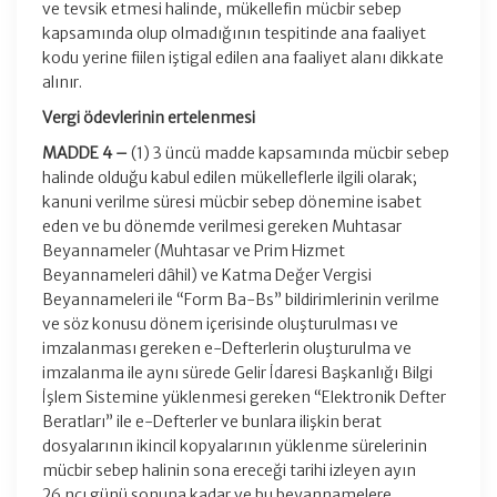
ve tevsik etmesi halinde, mükellefin mücbir sebep
kapsamında olup olmadığının tespitinde ana faaliyet
kodu yerine fiilen iştigal edilen ana faaliyet alanı dikkate
alınır.
Vergi ödevlerinin ertelenmesi
MADDE 4 –
(1) 3 üncü madde kapsamında mücbir sebep
halinde olduğu kabul edilen mükelleflerle ilgili olarak;
kanuni verilme süresi mücbir sebep dönemine isabet
eden ve bu dönemde verilmesi gereken Muhtasar
Beyannameler (Muhtasar ve Prim Hizmet
Beyannameleri dâhil) ve Katma Değer Vergisi
Beyannameleri ile “Form Ba-Bs” bildirimlerinin verilme
ve söz konusu dönem içerisinde oluşturulması ve
imzalanması gereken e-Defterlerin oluşturulma ve
imzalanma ile aynı sürede Gelir İdaresi Başkanlığı Bilgi
İşlem Sistemine yüklenmesi gereken “Elektronik Defter
Beratları” ile e-Defterler ve bunlara ilişkin berat
dosyalarının ikincil kopyalarının yüklenme sürelerinin
mücbir sebep halinin sona ereceği tarihi izleyen ayın
26 ncı günü sonuna kadar ve bu beyannamelere