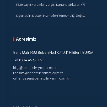
5520 sayılı Kurumlar Vergisi Kanunu Sirküleri /73
Sigortacılık Destek Hizmetleri Yönetmeliği Değişti
Adresimiz
Barış Mah. FSM Bulvarı No:1 K:4 D:11 Nilüfer | BURSA
Tel: 0224 452 20 36
bilgi@denetcilerymm.com.tr
iletisim@denetcilerymm.com.tr
orhangezer@denetcilerymm.com.tr