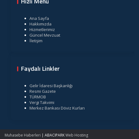
Hızlı Menü
Ana Sayfa
Hakkımızda
Hizmetlerimiz
Güncel Mevzuat
İletişim
Faydalı Linkler
Gelir İdaresi Başkanlığı
Resmi Gazete
TÜRMOB
Vergi Takvimi
Merkez Bankası Döviz Kurları
Muhasebe Haberleri
|
ABACIPARK
Web Hosting