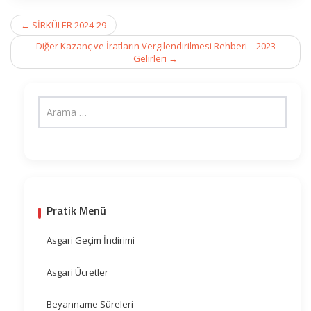
Post
←
SİRKÜLER 2024-29
navigation
Diğer Kazanç ve İratların Vergilendirilmesi Rehberi – 2023
Gelirleri
→
Pratik Menü
Asgari Geçim İndirimi
Asgari Ücretler
Beyanname Süreleri