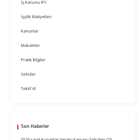
İş Kanunu IPC
İşçilik Maliyetleri
Kanunlar
Makaleler
Pratik Bilgiler
Sirküler
Teklif Al
Son Haberler
5520 sayılı Kurumlar Vergisi Kanunu Sirküleri /73