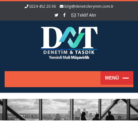
0224 452 20 36
bilgi@denetcilerymm.com.tr
Teklif Alın