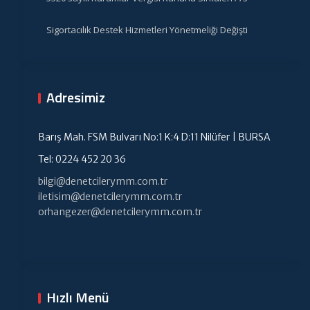
Sigortacılık Destek Hizmetleri Yönetmeliği Değişti
Adresimiz
Barış Mah. FSM Bulvarı No:1 K:4 D:11 Nilüfer | BURSA
Tel: 0224 452 20 36
bilgi@denetcilerymm.com.tr
iletisim@denetcilerymm.com.tr
orhangezer@denetcilerymm.com.tr
Hızlı Menü