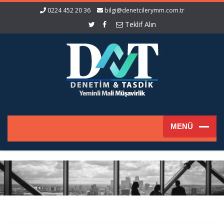
0224 452 20 36
bilgi@denetcilerymm.com.tr
Teklif Alın