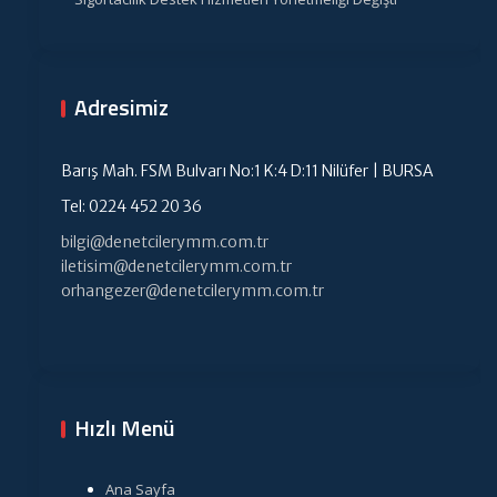
Adresimiz
Barış Mah. FSM Bulvarı No:1 K:4 D:11 Nilüfer | BURSA
Tel: 0224 452 20 36
bilgi@denetcilerymm.com.tr
iletisim@denetcilerymm.com.tr
orhangezer@denetcilerymm.com.tr
Hızlı Menü
Ana Sayfa