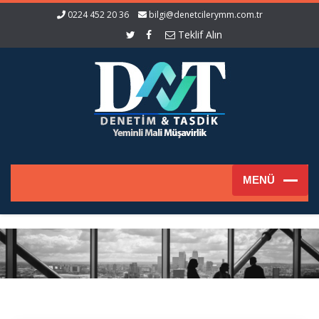
0224 452 20 36
bilgi@denetcilerymm.com.tr
Teklif Alın