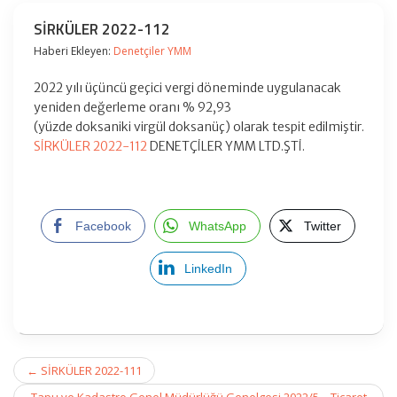
SİRKÜLER 2022-112
Haberi Ekleyen:
Denetçiler YMM
2022 yılı üçüncü geçici vergi döneminde uygulanacak
yeniden değerleme oranı % 92,93
(yüzde doksaniki virgül doksanüç) olarak tespit edilmiştir.
SİRKÜLER 2022-112
DENETÇİLER YMM LTD.ŞTİ.
Facebook
WhatsApp
Twitter
LinkedIn
Post
←
SİRKÜLER 2022-111
navigation